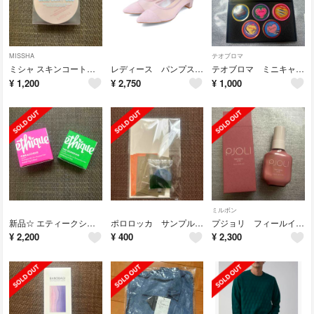
MISSHA
テオブロマ
ミシャ スキンコートジェル
レディース パンプス チュール×スエード ヒール 23.5センチ
テオブロマ ミニキャビア 空き缶5個 小物入れ
¥
1,200
¥
2,750
¥
1,000
ミルボン
新品☆ エティークシャンプーバー ピンカリシャス ザガーディアン
ポロロッカ サンプルセット オーガニック 石鹸 化粧水
プジョリ フィールイージーミルク【ヘアトリートメント】 ミルボン
¥
2,200
¥
400
¥
2,300