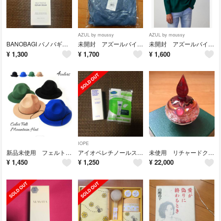
AZUL by moussy
AZUL by moussy
BANOBAGI バノバギＭTリペアクリーム50ml
未開封 アズールバイマウジー ハイネックニット
未開封 アズールバイマウジー ニット
¥
1,300
¥
1,700
¥
1,600
IOPE
新品未使用 フェルトハット 帽子 レディース
アイオペレチノールスーパーバウンスセラム セタフィルモイスチャライジングクリーム
未使用 リチャードクレメンツ香水瓶 パヒューム
¥
1,450
¥
1,250
¥
22,000