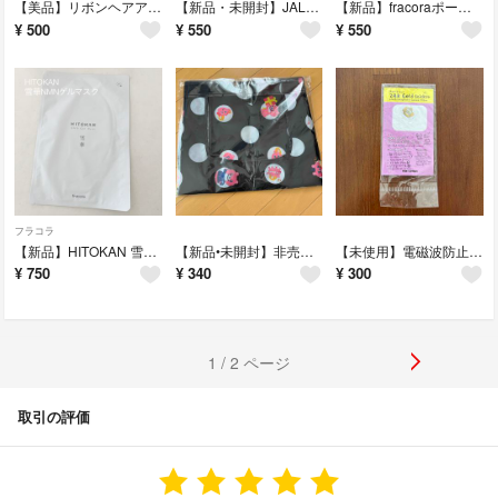
【美品】リボンヘアアクセまとめ売り 6個
【新品・未開封】JAL非売品 飛行機Airbus350 フィギュア
【新品】fracoraポーチ ブラック
¥
500
¥
550
¥
550
フラコラ
【新品】HITOKAN 雪華NMNゲルマスク
【新品•未開封】非売品 東邦ガスオリジナルエコバッグ
【未使用】電磁波防止シール pony brown
¥
750
¥
340
¥
300
1 / 2 ページ
取引の評価