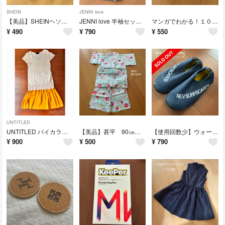
SHEIN
JENNI love
【美品】SHEINヘソだしセットアップ 130〜140㎝
JENNI love 半袖セットアップ 130㎝
マンガでわかる！１０才までに覚えたい言葉１０００
¥
490
¥
790
¥
550
UNTITLED
UNTITLED バイカラーワンピース サイズ2
【美品】甚平 90㎝ 女の子
【使用回数少】ウォーターシューズ 21㎝ ネイビー
¥
900
¥
500
¥
790