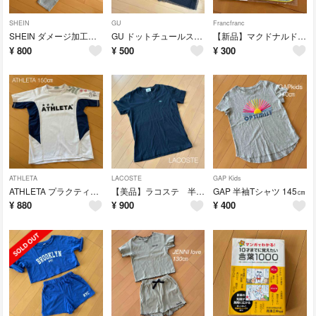
SHEIN
GU
Francfranc
SHEIN ダメージ加工デニムパンツ 150㎝
GU ドットチュールスカート 140㎝
【新品】マクドナルド Francfrancハンドタオル
¥
800
¥
500
¥
300
ATHLETA
LACOSTE
GAP Kids
ATHLETA プラクティスシャツ 150㎝
【美品】ラコステ 半袖Tシャツ 黒 38
GAP 半袖Tシャツ 145㎝
¥
880
¥
900
¥
400