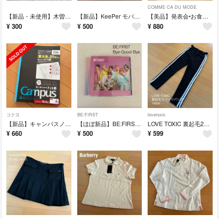
COMME CA DU MODE
【新品・未使用】木曽路オリジナル茶托 ペア
【新品】KeePer モバイルキーパー
【美品】発表会•お食事会に♪セレモニーワンピース(黒) 女の子110㎝
¥
300
¥
500
¥
880
コクヨ
BE:FIRST
lovetoxic
【新品】キャンパスノート5色 5冊セット
【ほぼ新品】BE:FIRST/Bye-Good-Bye
LOVE TOXIC 裏起毛2本線スパッツ•パンツ140㎝
¥
660
¥
500
¥
599