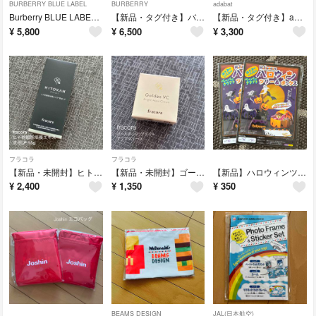
BURBERRY BLUE LABEL
BURBERRY
adabat
Burberry BLUE LABELプリーツスカート
【新品・タグ付き】バーバリー 半袖ポロシャツ
【新品・タグ付き】adabat 長袖ポロシャツ
¥
5,800
¥
6,500
¥
3,300
フラコラ
フラコラ
【新品・未開封】ヒト幹細胞培養エキス原液LP 15ml
【新品・未開封】ゴールデンVCブライトアクアクリーム10g 1個
【新品】ハロウィンツリー&ボックス 2個
¥
2,400
¥
1,350
¥
350
BEAMS DESIGN
JAL(日本航空)