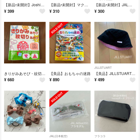
【新品•未開封】Joshin マルシェエコバッグ 2個
【新品•未開封】マクドナルド BEAMS ポーチ
【新品•未開封】JALフォトフレーム&ステッカー
¥
399
¥
310
¥
300
JILLSTUART
きりがみあそび・紋切りあそび
【美品】おもちゃの迷路
【美品】JILLSTUART 女の子 帽子
¥
660
¥
890
¥
499
JAL(日本航空)
フラコラ