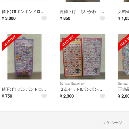
値下げ❣️ボンボンドロップシール ４点セット！オリジナル
再値下げ！ちいかわ ボンボンドロップシール モモンガ
¥
3,000
¥
850
¥
1,0
Sunstar Stationery
Sunstar 
値下げ！ボンボンドロップシール にーはおボンボン
２点セット‼️ボンボンドロップシールｍｉｎｉ ハローキティ ピンクandレッド
¥
750
¥
2,300
¥
2,0
1 / 9 ページ