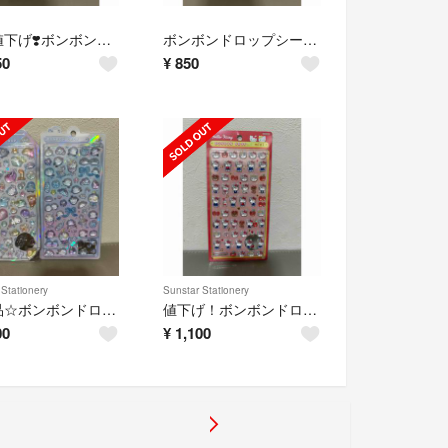
大幅値下げ❣️ボンボンドロップシール ぴこぴこボンボン
ボンボンドロップシール ゆにこんボンボン
50
¥
850
Stationery
Sunstar Stationery
正規品☆ボンボンドロップシールらめーる&しまえながボンボン2種セット
値下げ！ボンボンドロップシールｍｉｎｉ ハローキティ レッド
00
¥
1,100