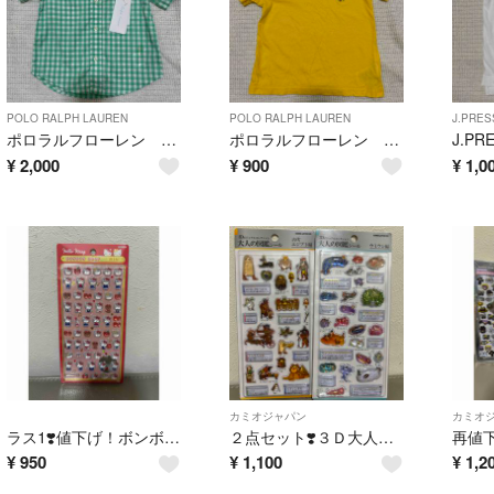
POLO RALPH LAUREN
POLO RALPH LAUREN
J.PRES
ポロラルフローレン シャツ 半袖 24M
ポロラルフローレン キッズ Tシャツ 90サイズ
¥
2,000
¥
900
¥
1,0
カミオジャパン
カミオ
ラス1❣️値下げ！ボンボンドロップシールｍｉｎｉ ハローキティ レッド
２点セット❣️３Ｄ大人の図鑑シール ウミウシ エジプト
¥
950
¥
1,100
¥
1,2