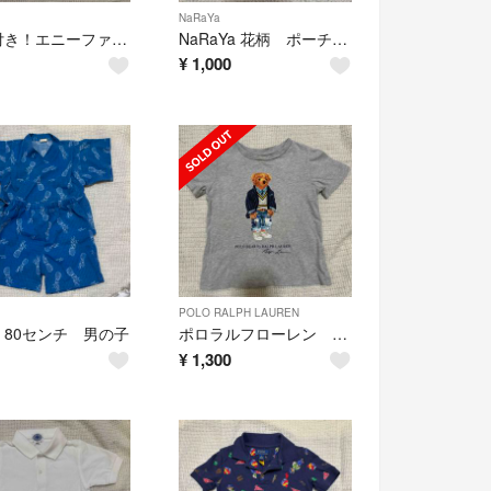
NaRaYa
タグ付き！エニーファム 110 Tシャツ 半袖
NaRaYa 花柄 ポーチ３点セット！新品未使用
¥
1,000
POLO RALPH LAUREN
 80センチ 男の子
ポロラルフローレン ポロベア Tシャツ 90センチ
¥
1,300