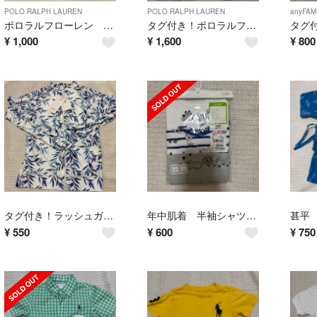
POLO RALPH LAUREN
POLO RALPH LAUREN
anyFAM
ポロラルフローレン キッズ 90センチ Tシャツ
タグ付き！ポロラルフローレン 110 Tシャツ
¥
1,000
¥
1,600
¥
800
タグ付き！ラッシュガード Sサイズ
年中肌着 半袖シャツ 95センチ
甚平
¥
550
¥
600
¥
750