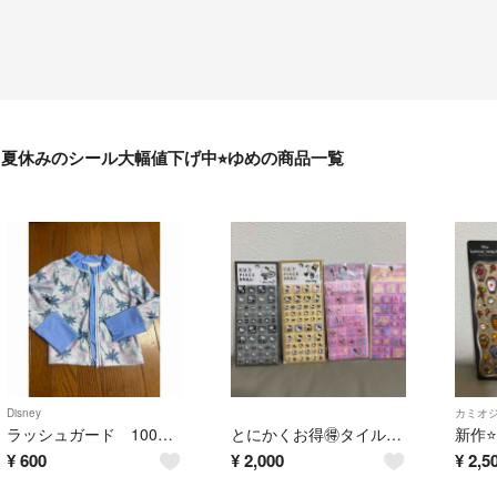
夏休みのシール大幅値下げ中⭐︎ゆめの商品一覧
Disney
カミオ
ラッシュガード 100サイズ ミッキー ミニー
とにかくお得🉐タイルシール４点セット！
¥
600
¥
2,000
¥
2,5