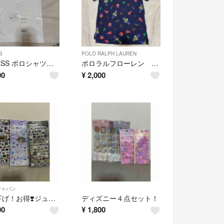
S
POLO RALPH LAUREN
J.PRESS ポロシャツ キッズ 100センチ ホワイト
ポロラルフローレン 3years ポロシャツ ポロベア
00
¥
2,000
ジャパン
再値下げ！お得❣️ジュエルプチドロ ３点セット❣️
ディズニー４点セット！
00
¥
1,800