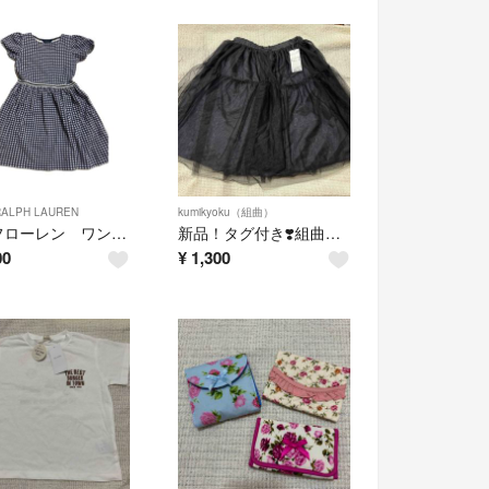
RALPH LAUREN
kumikyoku（組曲）
ラルフローレン ワンピース チェック160
新品！タグ付き❣️組曲 150-160センチ スカート
00
¥
1,300