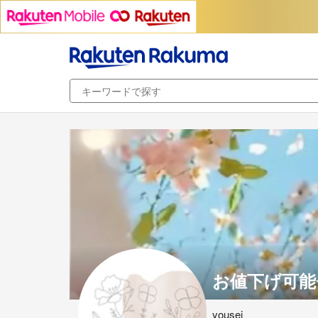
お値下げ可能⭐
yousei