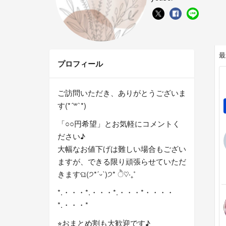
最
プロフィール
ご訪問いただき、ありがとうございま
す(*´꒳`*)
「○○円希望」とお気軽にコメントく
ださい♪
大幅なお値下げは難しい場合もござい
ますが、できる限り頑張らせていただ
きますଘ(੭*ˊᵕˋ)੭* ੈ♡‧₊˚
*.・・・*.・・・*.・・・*・・・・
*.・・・*
⭐︎おまとめ割も大歓迎です♪