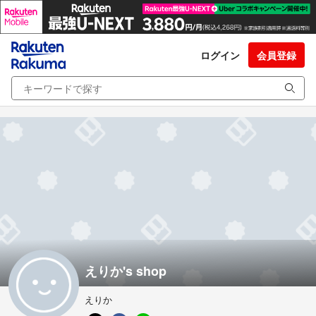
ログイン
会員登録
えりか's shop
えりか