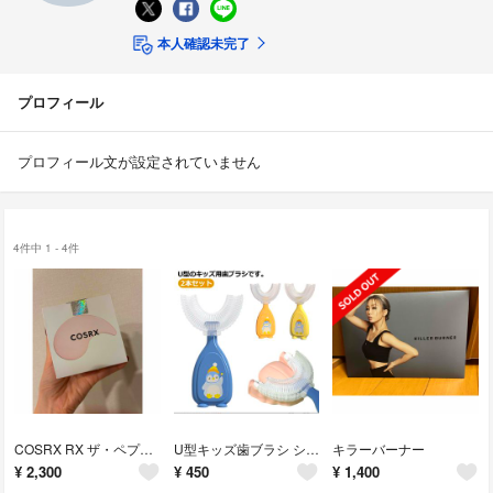
本人確認未完了
プロフィール
プロフィール文が設定されていません
4件中 1 - 4件
COSRX RX ザ・ペプチド コラーゲン ハイドロゲル アイパッチ 60枚
U型キッズ歯ブラシ シリコン 1本 ペンギン
キラーバーナー
¥
2,300
¥
450
¥
1,400