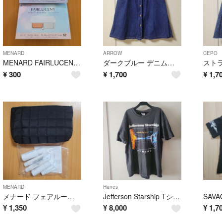
MENARD
ARROW
CEPO
MENARD FAIRLUCENT トライアル 3セット
ダークブルー デニムスカート ボタンフロント
¥
300
¥
1,700
¥
1,7
MENARD
Hanes
メナード フェアルーセント ミニボトルセット
Jefferson Starship Tシャツ ブラック
¥
1,350
¥
8,000
¥
1,7