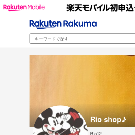
Rio shop♪
Rio12