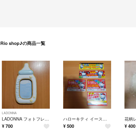
Rio shop♪の商品一覧
LADONNA
LADONNA フォトフレーム 哺乳瓶型 ブルー
ハローキティ イースマイル マグネット 5枚セット
花柄
¥
700
¥
500
¥
400