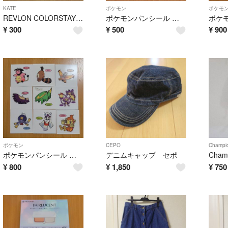
KATE
ポケモン
ポケモ
REVLON COLORSTAY & KATE アイシャドウパレット
ポケモンパンシール セット
¥
300
¥
500
¥
900
ポケモン
CEPO
Champi
ポケモンパンシール セット
デニムキャップ セポ
¥
800
¥
1,850
¥
750