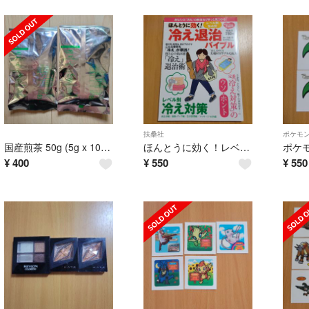
扶桑社
ポケモ
国産煎茶 50g (5g x 10) ２袋
ほんとうに効く！レベル別・悩み別冷え退治バイブル
ポケ
¥
400
¥
550
¥
550