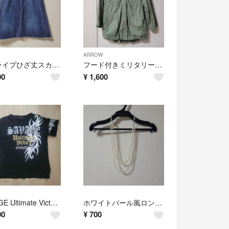
ARROW
ストライプひざ丈スカート Mサイズ
フード付きミリタリージャケット Mサイズ
00
¥
1,600
SAVAGE Ultimate Victor Tシャツ ブラック
ホワイトパール風ロングネックレス
00
¥
700