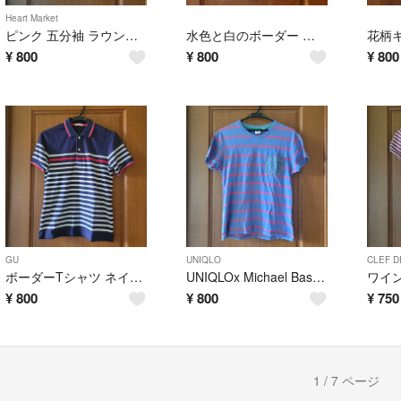
Heart Market
ピンク 五分袖 ラウンドネック トップス Mサイズ
水色と白のボーダー 半袖ポロシャツ Mサイズ
¥
800
¥
800
¥
800
GU
UNIQLO
CLEF D
ボーダーTシャツ ネイビー/ホワイト/レッド Sサイズ
UNIQLOx Michael Bastian ボーダーTシャツ Sサイズ
¥
800
¥
800
¥
750
1 / 7 ページ