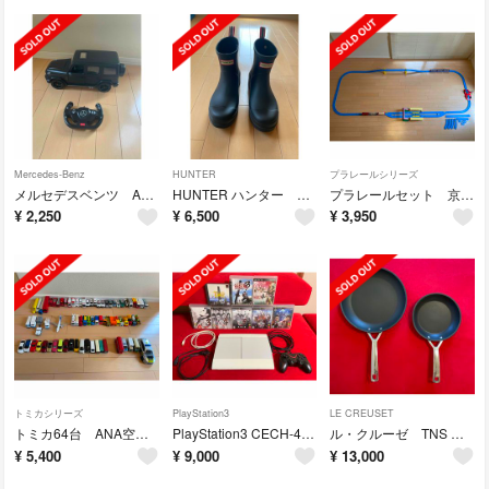
Mercedes-Benz
HUNTER
プラレールシリーズ
メルセデスベンツ AMG G63 ラジコン RASTAR マットブラック
HUNTER ハンター メンズ オリジナル ショート プレイ ブーツ ブラック
プラレールセット 京急 レッドサンダー まとめ売り
¥
2,250
¥
6,500
¥
3,950
トミカシリーズ
PlayStation3
LE CREUSET
トミカ64台 ANA空港セット まとめ売り計74台
PlayStation3 CECH-4000B PS3 龍が如く 侍道
ル・クルーゼ TNS シャロー・フライパン 28㎝ 20㎝ セット
¥
5,400
¥
9,000
¥
13,000