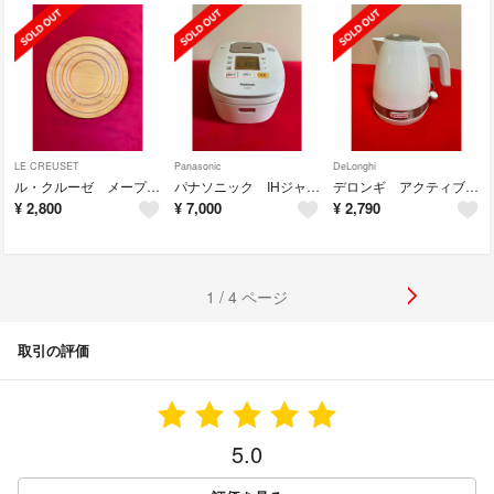
LE CREUSET
Panasonic
DeLonghi
ル・クルーゼ メープルウッド・トリベット 鍋敷き
パナソニック IHジャー炊飯器 SR-HB107 5.5合炊き ホワイト
デロンギ アクティブ 電気ケトル KBLA1200J
¥
2,800
¥
7,000
¥
2,790
1 / 4 ページ
取引の評価
5.0