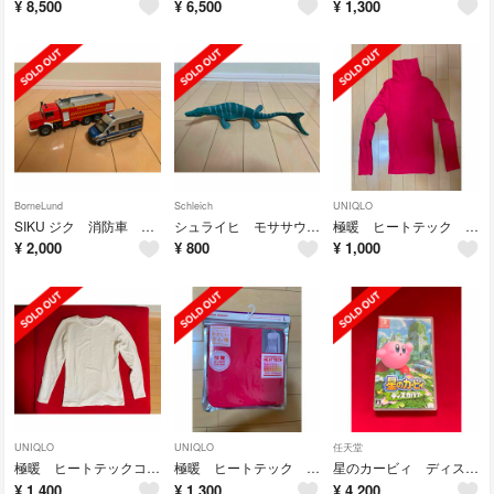
¥
8,500
¥
6,500
¥
1,300
BorneLund
Schleich
UNIQLO
SIKU ジク 消防車 パトカー サイレンカーセット ボーネルンド ミニカー
シュライヒ モササウルス フィギュア 恐竜
極暖 ヒートテック シームレスリブタートルネックT(長袖) Lサイズ ユニクロ
¥
2,000
¥
800
¥
1,000
UNIQLO
UNIQLO
任天堂
極暖 ヒートテックコットンクルーネックT Mサイズ ユニクロ
極暖 ヒートテック シームレスリブタートルネックT(長袖) Lサイズ ユニクロ
星のカービィ ディスカバリー Switch用ソフト
¥
1,400
¥
1,300
¥
4,200