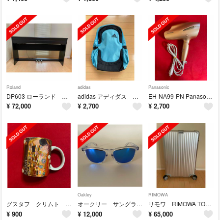
Roland
adidas
Panasonic
DP603 ローランド デジタルピアノ 引き取り専用
adidas アディダス リュックサック B4サイズ収納可 27L 通学
EH-NA99-PN Panasonic ヘアードライヤー ナノケア
¥
72,000
¥
2,700
¥
2,700
Oakley
RIMOWA
グスタフ クリムト マグカップ オーストリア ウィーン 土産
オークリー サングラス Frogskins アジアフィットOO9245-A754
リモワ RIMOWA TOPAS Multiwheel 82L
¥
900
¥
12,000
¥
65,000