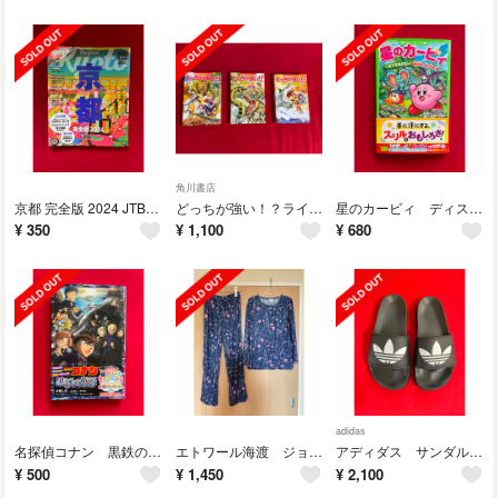
角川書店
京都 完全版 2024 JTBのMOOK 旅行 ガイドブック
どっちが強い！？ライオンvsトラ ヘビvsワニ サメvsメカジキ
星のカービィ ディスカバリー 新世界へ走り出せ！編
¥
350
¥
1,100
¥
680
adidas
名探偵コナン 黒鉄の魚影(サブマリン) 小学館ジュニア文庫
エトワール海渡 ジョワイユニュイ ポーチ付携帯パジャマ ボタニカル
アディダス サンダル メンズ ADILETTE LITE FU8298
¥
500
¥
1,450
¥
2,100