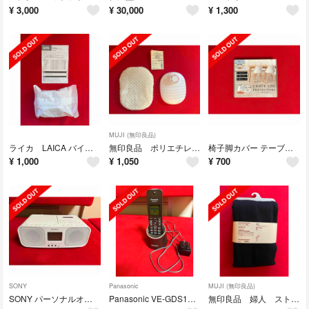
¥
3,000
¥
30,000
¥
1,300
MUJI (無印良品)
ライカ LAICA バイフラックス ミネラルバランス カートリッジ
無印良品 ポリエチレン湯たんぽ・小 あたたかファイバー鹿の子湯たんぽカバー・小
椅子脚カバー テーブル 脚 16個入り コペルタ (S)
¥
1,000
¥
1,050
¥
700
SONY
Panasonic
MUJI (無印良品)
SONY パーソナルオーディオシステム CFD-S401 CD カセット
Panasonic VE-GDS18DL-T コードレス電話機
無印良品 婦人 ストレッチリブ編み レギンス（十分丈）