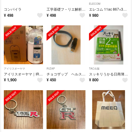
ELECOM
コンパイラ
工学基礎フ－リエ解析とその応用
エレコム 11ac 867+300Mbps 無線LANルーター WRC-1167
¥
498
¥
498
¥
980
アイリスオーヤマ
RIZAP
TAC出版
アイリスオーヤマ｜IRIS OHYAMA KYM-013 ヨーグルトメーカー 9
チョコザップ ヘルスウォッチ
スッキリうかる日商簿記２級本試験予想問題集
¥
1,900
¥
450
¥
800