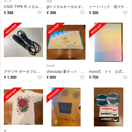
ホンダ
日産
CIVIC TYPE R メタルキーホルダー BK9
gt-r メタルキーホルダー BNR34
トートバック 底マチ付き
¥
398
¥
398
¥
300
RIZAP
アゲツヤ ポータブルミニブラシ QS-17108
chocozap 夏キット 2024
muro式 トイ 公式パンフレット
¥
1,580
¥
800
¥
700
嵐