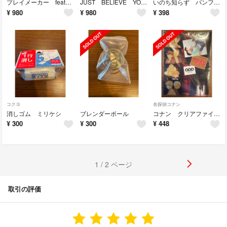
プレイメーカー feat．大野雄大（from Da-iCE）初回生産限定盤
JUST BELIEVE YOU（初回限定生産盤）
いのち知らず パンフレット
¥
980
¥
980
¥
398
コクヨ
名探偵コナン
消しゴム ミリケシ
ブレンダーボール
コナン クリアファイル all at once
¥
300
¥
300
¥
448
1 / 2 ページ
取引の評価