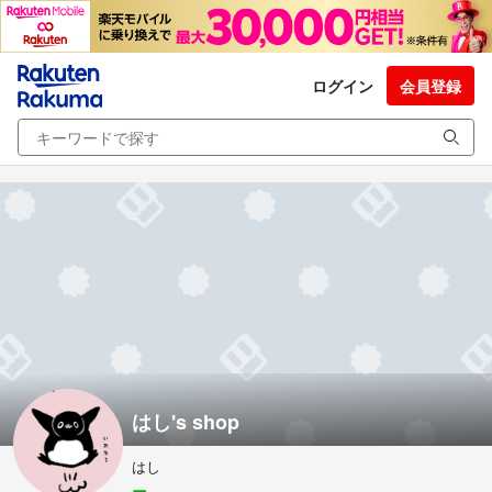
ログイン
会員登録
はし's shop
はし