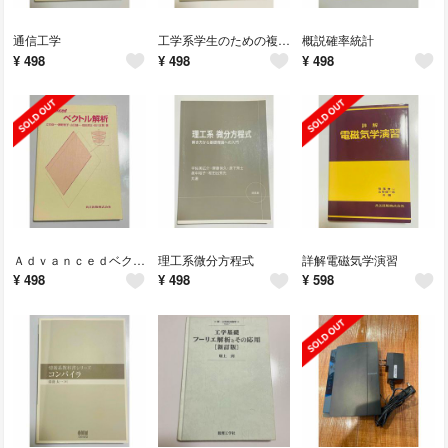
通信工学
工学系学生のための複素関数攻略への一本道
概説確率統計
¥
498
¥
498
¥
498
Ａｄｖａｎｃｅｄベクトル解析
理工系微分方程式
詳解電磁気学演習
¥
498
¥
498
¥
598