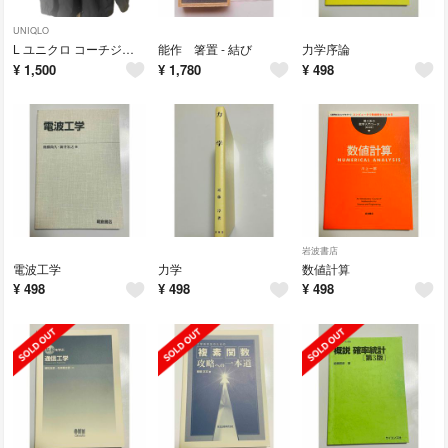
UNIQLO
L ユニクロ コーチジャケット ハイプビースト
能作 箸置 - 結び
力学序論
¥
1,500
¥
1,780
¥
498
岩波書店
電波工学
力学
数値計算
¥
498
¥
498
¥
498