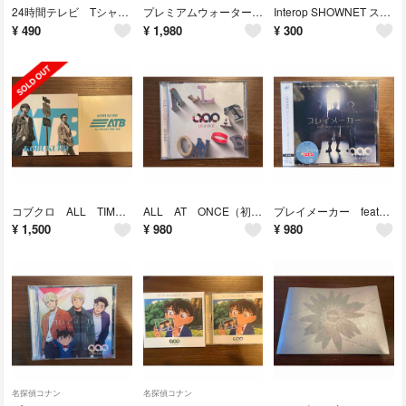
24時間テレビ Tシャツ 大野智 ホワイト 2013
プレミアムウォーター 12L 1箱
Interop SHOWNET ステッカー
¥
490
¥
1,980
¥
300
コブクロ ALL TIME BEST 1998-2018（初回限定盤）
ALL AT ONCE（初回限定盤）
プレイメーカー feat．大野雄大（from Da-iCE）
¥
1,500
¥
980
¥
980
名探偵コナン
名探偵コナン