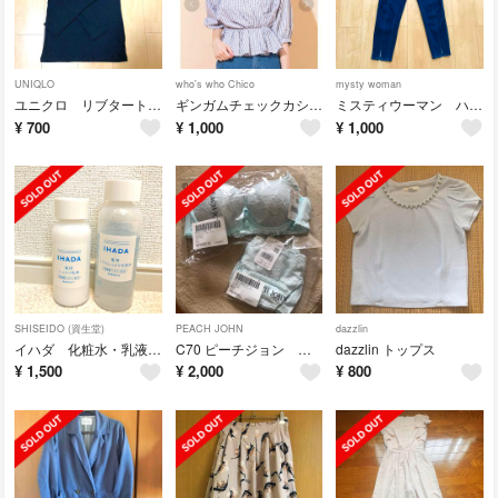
UNIQLO
who's who Chico
mysty woman
ユニクロ リブタートルネックセーター
ギンガムチェックカシュクールブラウス
ミスティウーマン ハイウエストデニム
¥
700
¥
1,000
¥
1,000
SHISEIDO (資生堂)
PEACH JOHN
dazzlin
イハダ 化粧水・乳液2本セット
C70 ピーチジョン ブラセット
dazzlin トップス
¥
1,500
¥
2,000
¥
800