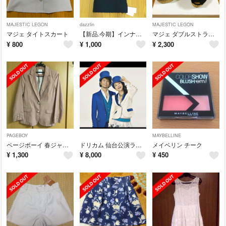
MAJESTIC LEGON
dazzlin
MAJESTIC LEGON
マジェ タイトスカート
【新品.今期】インナーキャミソール
マジェ ダブルストラップサンダル
¥
800
¥
1,000
¥
2,300
PAGEBOY
MAYBELLINE
ページボーイ 春ジャケット
ドリカム 仙台公演ライブチケット
メイベリン チーク
¥
1,300
¥
8,000
¥
450