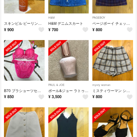
H&M
PAGEBOY
スキンビル ピーリングジェル
H&M デニムスカート
ページボーイ チェックタイトスカート
¥
900
¥
700
¥
800
PAUL & JOE
mysty woman
B70 ブラショーツセット
ポール&ジョー ラトゥーエクラファンデーション
ミスティウーマン ショーパン
¥
850
¥
3,500
¥
800