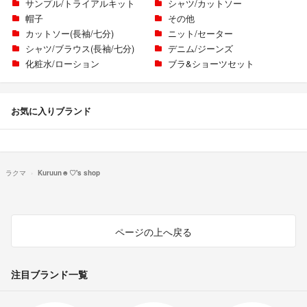
サンプル/トライアルキット
シャツ/カットソー
帽子
その他
カットソー(長袖/七分)
ニット/セーター
シャツ/ブラウス(長袖/七分)
デニム/ジーンズ
化粧水/ローション
ブラ&ショーツセット
お気に入りブランド
ラクマ
Kuruun☻♡'s shop
ページの上へ戻る
注目ブランド一覧