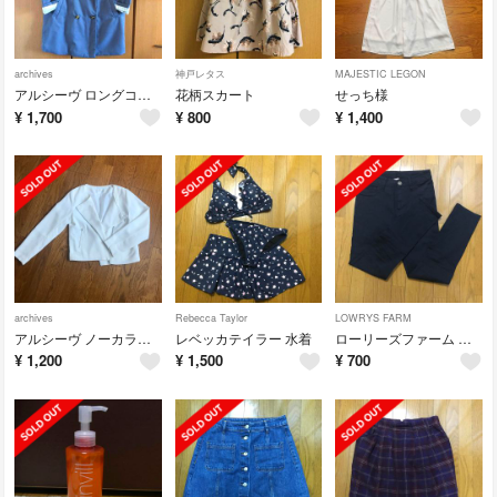
archives
神戸レタス
MAJESTIC LEGON
アルシーヴ ロングコート
花柄スカート
せっち様
¥
1,700
¥
800
¥
1,400
archives
Rebecca Taylor
LOWRYS FARM
アルシーヴ ノーカラージャケット
レベッカテイラー 水着
ローリーズファーム レギンスパンツ
¥
1,200
¥
1,500
¥
700