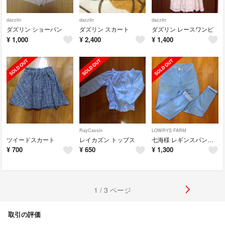
dazzlin
dazzlin
dazzlin
ダズリン ショーパン
ダズリン スカート
ダズリン レースワンピ
¥
1,000
¥
2,400
¥
1,400
RayCassin
LOWRYS FARM
ツイードスカート
レイカズン トップス
七海様 レギンスパンツ2枚
¥
700
¥
650
¥
1,300
1 / 3 ページ
取引の評価