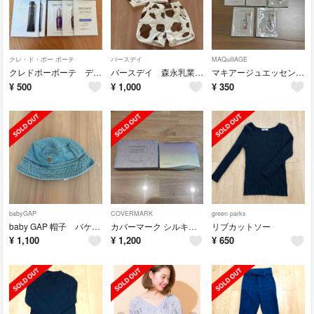
クレ・ド・ポー ボーテ
バースデイ
MAQuillAGE
クレドポーボーテ デコルテ 試供品セット
バースデイ 森永乳業セットアップ
マキアージュエッセンスリキッドEX
¥
500
¥
1,000
¥
350
babyGAP
COVERMARK
green parks
baby GAP 帽子 バケットハット
カバーマーク シルキーフィット専用コンパクトケース
リブカットソー
¥
1,100
¥
1,200
¥
650