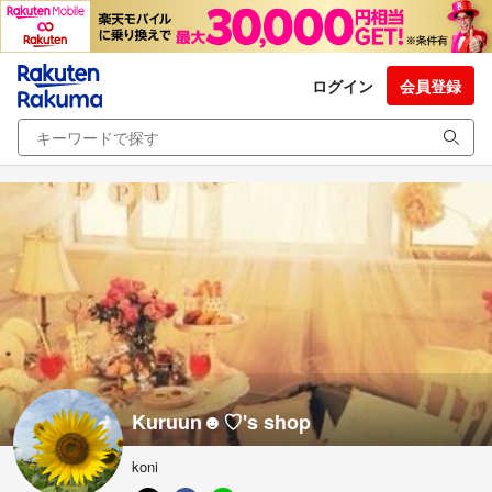
ログイン
会員登録
Kuruun☻♡'s shop
koni