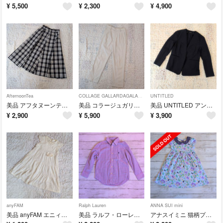
¥
5,500
¥
2,300
¥
4,900
AfternoonTea
COLLAGE GALLARDAGALANTE
UNTITLED
美品 アフタヌーンティーワードローブ チェック柄 フレアロングスカート
美品 コラージュガリャルダガランテ リネンタックパンツ 麻混 アイボリー
美品 UNTITLED アンタイトル ノーカラージャケット ネイビー 日本製
¥
2,900
¥
5,900
¥
3,900
anyFAM
Ralph Lauren
ANNA SUI mini
美品 anyFAM エニィファム かぎ編みレースワンピース 140 発表会結婚式
美品 ラルフ・ローレン 長袖シャツ チェック柄 ピンク
アナスイミニ 猫柄プリント 半袖ワンピース 110 パープル 花柄