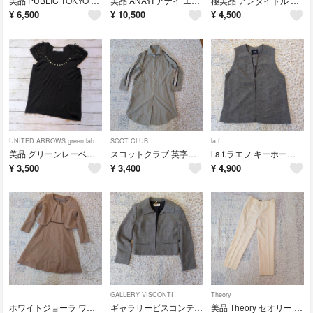
美品 PUBLIC TOKYO パブリックトウキョウ リブニットワンピース スキッパー ボリューム袖 日本製
美品 ANAYI アナイ エンブロイダリーシャツ ワンピース 刺繍レース 38 黒 ペチコート付き
極美品 アンタイトル シルク カシミヤ カーディガン 黒 羽織 サイズ2 M
¥
6,500
¥
10,500
¥
4,500
UNITED ARROWS green label relaxing
SCOT CLUB
la.f…
美品 グリーンレーベルリラクシング シルク混 パール ニット レース フリル
スコットクラブ 英字ライン シャツワンピース ロング カーキ グレージュ
l.a.f.ラエフ キーホールネックMIXツィードジレ 洗える
¥
3,500
¥
3,400
¥
4,900
GALLERY VISCONTI
Theory
ホワイトジョーラ ワンピーススーツ セットアップ 9号 M ベージュ セレモニー
ギャラリービスコンティ 千鳥格子 ショートジャケット リボン袖
美品 Theory セオリー クリーム色 イージーパンツ センター 日本製