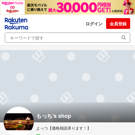
ログイン
会員登録
もっち's shop
よっつ【価格相談承ります！】