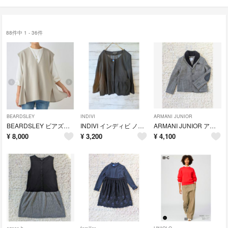
88件中 1 - 36件
BEARDSLEY
INDIVI
ARMANI JUNIOR
BEARDSLEY ビアズリー ブークレフレアーベスト アイボリー 25SS
INDIVI インディビ ノーカラーペプラムジャケット 38 ウール 七分袖
ARMANI JUNIOR アルマーニジュニア テーラードジャケット 118cm 秋冬
¥
8,000
¥
3,200
¥
4,100