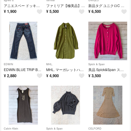
agnes b.
familiar
UNIQLO
アニエスベー ドッキングワンピース 130 チェック 黒 ノースリーブ 春秋
ファミリア【極美品】ドッキングワンピース 110 ウール 長袖 刺繍 フリル 女の子 長袖
新品タグ ユニクロC イージーワイドパンツ ベージュ L 完売品
¥
1,900
¥
5,500
¥
6,500
EDWIN
MHL.
Spick & Span
EDWIN BLUE TRIP BTJ502 濃紺 ジーンズ 27 日本製
MHL. マーガレットハウエル コットン シャツワンピース Ⅱ グリーン 日本製
美品 Spick&Span スピックアンドスパン カーディガン ピンク イタリア製糸使用 F
¥
2,880
¥
4,900
¥
3,500
Calvin Klein
Spick & Span
CELFORD