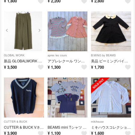
¥
1,800
¥
2,200
¥
2,800
GLOBAL WORK
apres les cours
B:MING by BEAMS
新品 GLOBALWORK 高山直子コラボ ウールライクタックワイドパンツ L
アプレレクール ワンピース 90 2点セット フリル リボン 袖レース ピンク
美品 ビーミングバイビームス フォーマルワンピース 100
¥
3,500
¥
1,300
¥
1,700
CUTTER & BUCK
mikihouse
CUTTER & BUCK Vネック ニットベスト ネイビー 日本製 デサント
BEAMS mini Tシャツ ポロシャツ 130 まとめ売りディズニー ロゴ
ミキハウスコレクション 丸襟 長袖ブラウス 白 130 コットン 日本製 フォー
¥
3,900
¥
1,100
¥
1,600