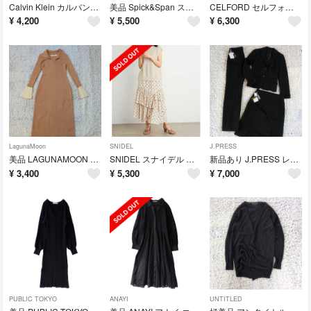
Calvin Klein カルバンクライン ロゴ ミニワンピース S 黒 ノースリーブ 夏
美品 Spick&Span スピック&スパン フリルネック ボリュームスリーブ ニット ウール混 黒 F 長袖
CELFORD セルフォード 透かし編みニット フレアワンピース 36 ベージュロング丈
¥
4,200
¥
5,500
¥
6,300
LagunaMoon
SNIDEL
J.PRESS
美品 LAGUNAMOON ラグナムーン シャツカラーカフスニットワンピース 美シルエット S
SNIDEL スナイデル ニットベスト ボリュームスカート セットワンピース ドット柄 フリル
新品あり J.PRESS レディース スーツ 3点セット 7号 9号 黒 就活 オンワード樫山
¥
3,400
¥
5,300
¥
7,000
PUBLIC TOKYO
ANAYI
UNTITLED