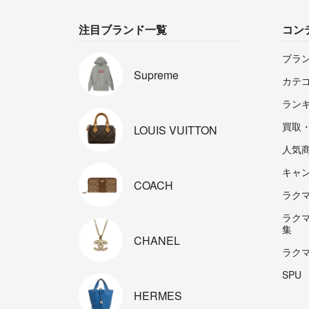
注目ブランド一覧
コン
ブラ
Supreme
カテ
ラン
買取
LOUIS
VUITTON
人気
キャ
COACH
ラクマp
ラク
集
CHANEL
ラク
SPU
HERMES