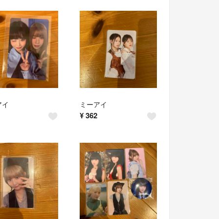
アイ
ミーアイ
¥
362