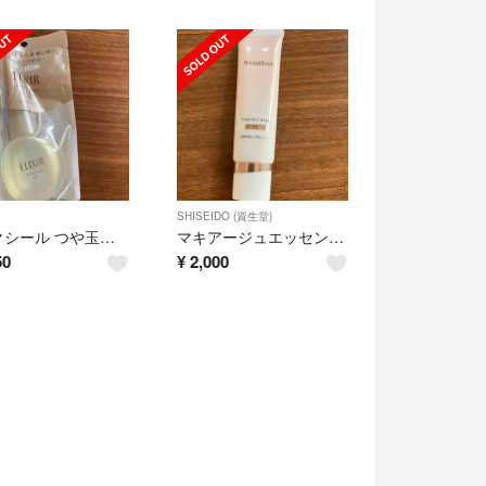
SHISEIDO (資生堂)
エリクシール つや玉ミスト 美容液 エイジングケア 保湿 化粧持ちアップ(8
マキアージュエッセンスベースEXピュアアイボリー
50
¥
2,000