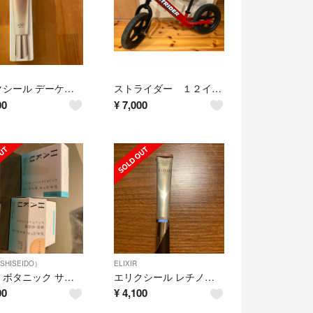
エリクシール デーケアレボリューション +ba(35ml)
ストライダー １２インチ スポーツモデル レッド
00
¥
7,000
SHISEIDO）
ELIXIR
HAKU ボタニック サイエンス 薬用 美容液クッションコンパクト オークル20
エリクシール レチノパワー リンクルクリーム L(22g)
00
¥
4,100