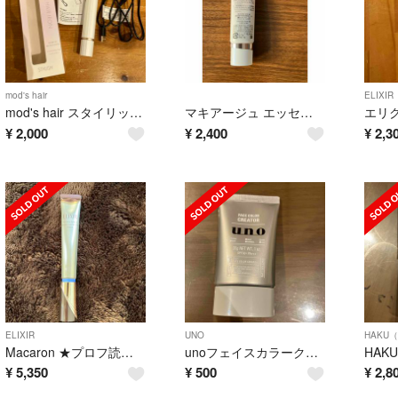
mod's hair
ELIXIR
mod's hair スタイリッシュ モバイルヘアアイロン MHS-1343-W
マキアージュ エッセンスベース EX ピュアアイボリー(30g)
¥
2,000
¥
2,400
¥
2,3
ELIXIR
UNO
HAKU（
Macaron ★プロフ読んで下さい★様専用
unoフェイスカラークリエイター（日中用カラークリーム）SPF30.PA+++
¥
5,350
¥
500
¥
2,8