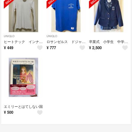
UNIQLO
UNIQLO
ヒートテック インナー S 白 タートルネック
ロサンゼルス ドジャース tシャツ ユニクロ
卒業式 小学生 中学受験 150 女の子 冠婚葬祭 スーツ セット ブルー 水色
¥
449
¥
777
¥
2,500
エミリーとはてしない国
¥
500