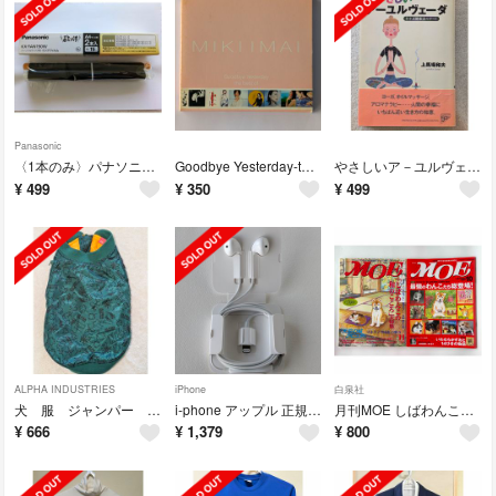
Panasonic
〈1本のみ〉パナソニック おたっくす用 インクフィルム KX-FAN190
Goodbye Yesterday-the best of- 今井美樹 ベスト
やさしいア－ユルヴェ－ダ インド式健康法のすべて 上馬場和夫 PHP
¥
499
¥
350
¥
499
ALPHA INDUSTRIES
iPhone
白泉社
犬 服 ジャンパー ジャンバー アルファインダストリーズ クリエイティブヨーコ
i-phone アップル 正規品 純正 イヤホン イヤフォン iPhone
月刊MOE しばわんこの和のこころ 2冊セット
¥
666
¥
1,379
¥
800