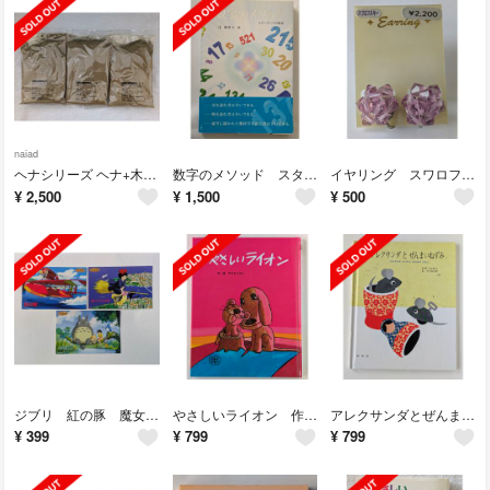
naiad
ヘナシリーズ ヘナ+木藍 黒茶系 100g 3袋
数字のメソッド スターゲートの解説 辻󠄀麻里子
イヤリング スワロフスキー 薄紫 ピンク紫 赤紫
¥
2,500
¥
1,500
¥
500
ジブリ 紅の豚 魔女の宅急便 となりのトトロ ふポストカード
やさしいライオン 作・絵 やなせたかし
アレクサンダとぜんまいねずみ レオ・レオニ 谷川俊太郎
¥
399
¥
799
¥
799