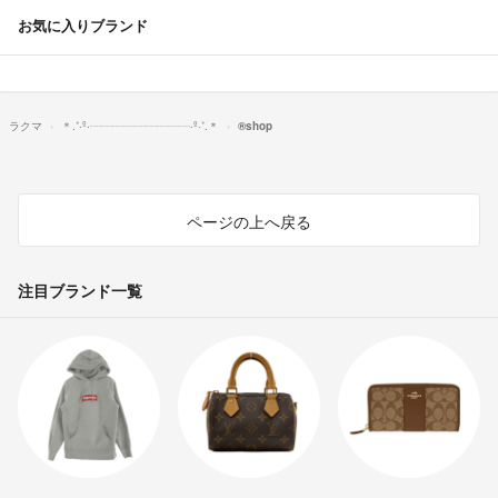
お気に入りブランド
ラクマ
＊.˚‧º‧┈┈┈┈┈┈┈┈┈‧º·˚.＊
®️shop
ページの上へ戻る
注目ブランド一覧