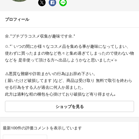
プロフィール
🌼.*プチプラコスメ収集が趣味です🌼.*
✩.*˚ いつの間にか様々なコスメ品を集める事が趣味になってしまい、
使わずに買ったままの物など色々と集め過ぎてしまったので使わない物
などを 是非使って頂ける方へ出品しようかなと思いました⋆˙⟡
⚠️悪質な難癖や詐欺まがいの行為はお辞め下さい。
( 届いたけど破損してます )など、商品は受け取り 無料で取引を終わら
せる行為をする人が過去に何人か居ました。
此方は過剰な程の梱包を心掛けており破損など有り得ません｡
ショップを見る
最新100件の評価コメントを表示しています