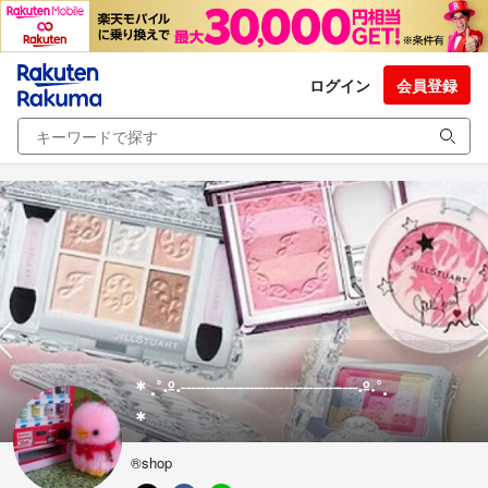
ログイン
会員登録
＊.˚‧º‧┈┈┈┈┈┈┈┈┈‧º·˚.
＊
®️shop