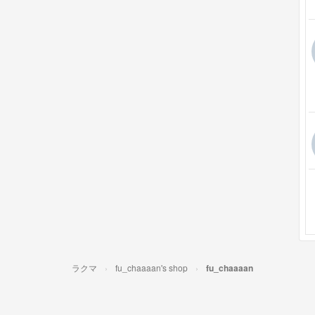
ラクマ
fu_chaaaan's shop
fu_chaaaan