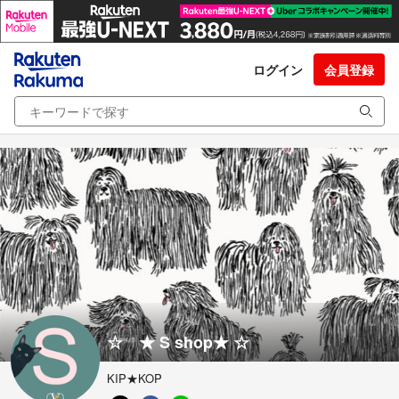
ログイン
会員登録
☆ ★ S shop★ ☆
KIP★KOP