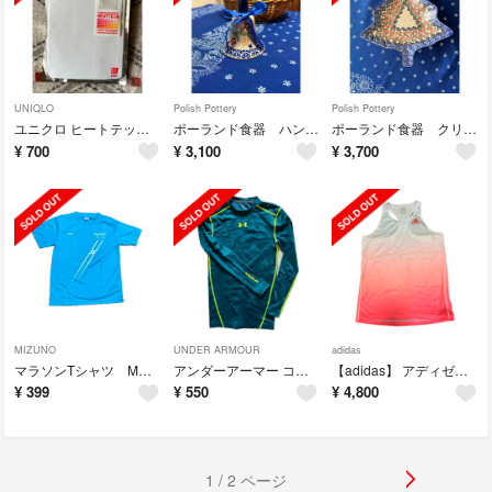
UNIQLO
Polish Pottery
Polish Pottery
ユニクロ ヒートテック150 Uネック
ポーランド食器 ハンドベル
ポーランド食器 クリスマスツリー形プレート(小)
¥
700
¥
3,100
¥
3,700
MIZUNO
UNDER ARMOUR
adidas
マラソンTシャツ Mサイズ
アンダーアーマー コンプレッションウェア SM
【adidas】 アディゼロ ランニング シングレットＬ
¥
399
¥
550
¥
4,800
1 / 2 ページ