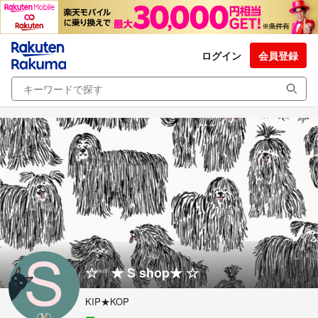
ログイン
会員登録
☆ ★ S shop★ ☆
KIP★KOP