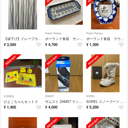
Polish Pottery
Polish Pottery
【値下げ】ドレープカーテン２枚
ポーランド食器 サンドイッチプレート
ポーランド食器 ラウンド フォトフレーム
¥
3,500
¥
4,700
¥
1,300
日清食品
ZAMST
SOREL
ひよこちゃんセット２
ザムスト ZAMST ランニング インソール Footcraft STANDAR
SOREL スノーブーツ TOFINO SOLID
¥
1,400
¥
4,000
¥
5,200