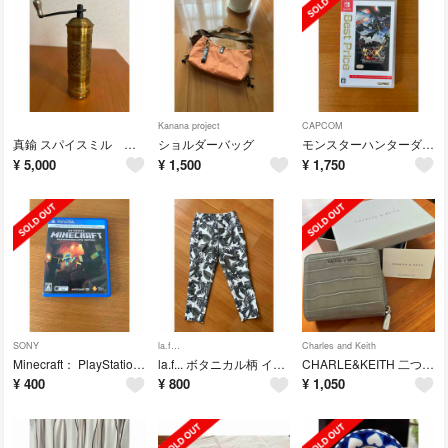
Kanana project
CAPCOM
真鍮 スパイスミル ビンテージ
ショルダーバッグ
モンスターハンターダブルクロス Nintendo Switch Ver. Bes
¥
5,000
¥
1,500
¥
1,750
SONY
la.f…
Charles and Keith
Minecraft： PlayStation Vita Edition
la.f... ボタニカル柄 イージー パンツ
CHARLE&KEITH 二つ折り財布 Light Grey
¥
400
¥
800
¥
1,050