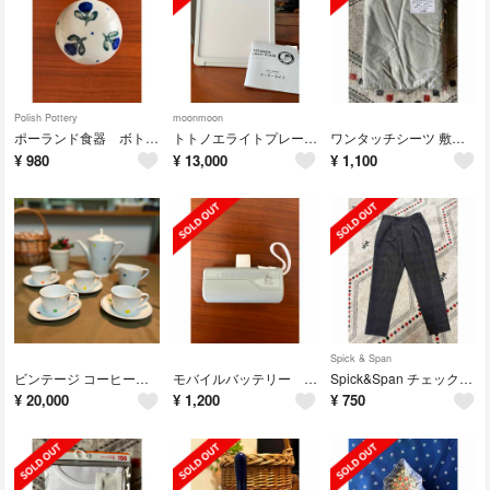
Polish Pottery
moonmoon
ポーランド食器 ボトルストッパー コルク栓
トトノエライトプレーン 光 目覚まし時計
ワンタッチシーツ 敷布団用 シングル ‼️お値下げ
¥
980
¥
13,000
¥
1,100
Spick & Span
ビンテージ コーヒーセット
モバイルバッテリー 5000mAh
Spick&Span チェックテーパードパンツ ウールライクパンツ グレー 40
¥
20,000
¥
1,200
¥
750