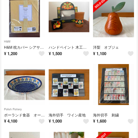
H&M
H&M 枕カバー シアサッカー (1枚入)
ハンドペイント 木工クラフト3点セット
洋梨 オブジェ
¥
1,200
¥
1,500
¥
1,100
Polish Pottery
ポーランド食器 オーバルディッシュ
海外切手 ワイン産地
海外切手 刺繍
¥
4,100
¥
1,000
¥
1,600