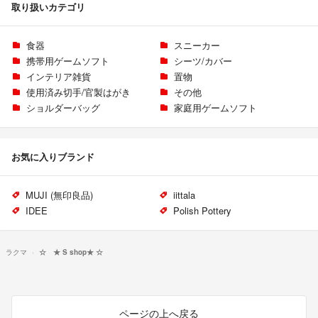
取り扱いカテゴリ
食器
スニーカー
携帯用ゲームソフト
シーツ/カバー
インテリア雑貨
置物
使用済み切手/官製はがき
その他
ショルダーバッグ
家庭用ゲームソフト
お気に入りブランド
MUJI (無印良品)
iittala
IDEE
Polish Pottery
ラクマ
☆ ★ S shop★ ☆
ページの上へ戻る