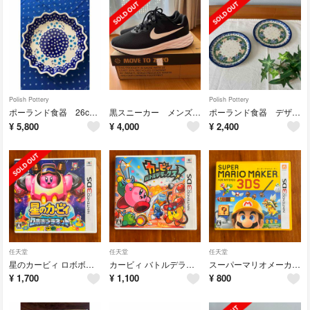
Polish Pottery
Polish Pottery
ポーランド食器 26cm波型オーブンディッシュ
黒スニーカー メンズ 27.5
ポーランド食器 デザート皿２枚セット
¥
5,800
¥
4,000
¥
2,400
任天堂
任天堂
任天堂
星のカービィ ロボボプラネット
カービィ バトルデラックス！
スーパーマリオメーカー for ニンテンドー3DS
¥
1,700
¥
1,100
¥
800