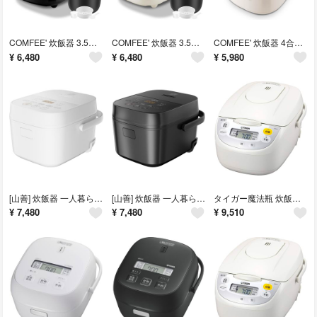
COMFEE' 炊飯器 3.5合炊きマイコン式 保温機能強化 トップボトム式加熱 炊飯ジャー 1-3人適用 8つの調理メニュー
COMFEE' 炊飯器 3.5合炊きマイコン式 保温機能強化 トップボトム式加熱 炊飯ジャー 1-3人適用
COMFEE' 炊飯器 4合炊き 炊飯ジャー 1-4人適用 8つの調理メニュー マイコン式 蒸し炊き同時 早炊き
¥
6,480
¥
6,480
¥
5,980
[山善] 炊飯器 一人暮らし 5.5合 3種類炊き分け機能 マイコン式 低温調理 無洗米モード 保温 予約機能 ホワイト
[山善] 炊飯器 一人暮らし 5.5合 3種類炊き分け機能 マイコン式 低温調理 無洗米モード 保温 予約機能 ブラック
タイガー魔法瓶 炊飯器 1升 ロングセラー 黒遠赤厚釜 マイコン 調理メニュー付き 炊きたて ホワイト
¥
7,480
¥
7,480
¥
9,510