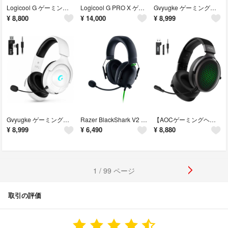
Logicool G ゲーミングヘッドセット G321 LIGHTSPEED 軽量 210g Bluetooth ワイヤレス
Logicool G PRO X ゲーミングヘッドセット G-PHS-003 ゲーミング ヘッドセット Dolby 7.1ch
Gvyugke ゲーミングヘッドセット 2.4G USB/Type-C/Bluetooth 5.4/有線 4WAY接続 20ms
¥
8,800
¥
14,000
¥
8,999
Gvyugke ゲーミングヘッドセット 2.4G USB/Type-C/Bluetooth 5.4/有線 4WAY接続 20ms
Razer BlackShark V2 X ゲーミングヘッドセット 3.5mmアナログ 7.1ch サラウンド
【AOCゲーミングヘッドセット】【国内正規品】7.1ch・50mmドライバー/ノイキャンマイク/4WAY接続2.4GHzUSB
¥
8,999
¥
6,490
¥
8,880
1 / 99 ページ
取引の評価