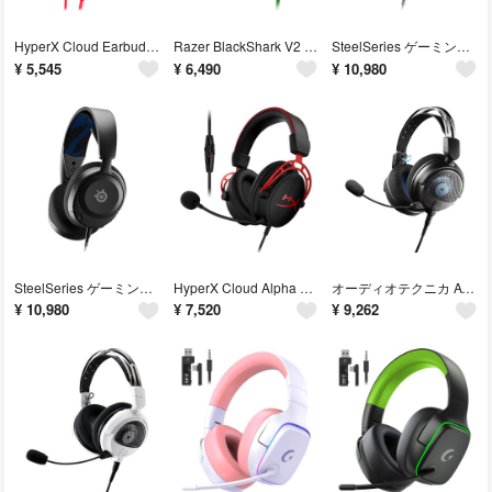
HyperX Cloud Earbuds 2有線 ゲーミングイヤホン レッド インラインマイク Nintendo Switch
Razer BlackShark V2 X ゲーミングヘッドセット 3.5mmアナログ 7.1ch サラウンド
SteelSeries ゲーミングヘッドセット ヘッドホン PlayStation 5専用モデル Arctis Nova 1P
¥
5,545
¥
6,490
¥
10,980
SteelSeries ゲーミングヘッドセット ヘッドホン PlayStation 5専用モデル Arctis Nova 1P軽量
HyperX Cloud Alpha ゲーミング ヘッドセット インライン音量コントロールBox付属 レッド HX-HSCA-RD
オーディオテクニカ ATH-GDL3 ゲーミングヘッドセット/開放型/PC/PS4/PS5/Switch/Xbox One
¥
10,980
¥
7,520
¥
9,262