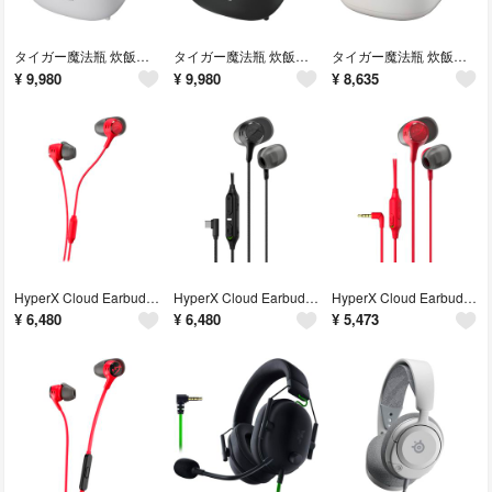
タイガー魔法瓶 炊飯器 3合 一人暮らし 遠赤黒特厚釜 低温調理 パン焼き 冷凍ご飯 早炊き マイコン マットホワイト
タイガー魔法瓶 炊飯器 3合 一人暮らし 遠赤黒特厚釜 低温調理 パン焼き 冷凍ご飯 早炊き マイコン マットブラック
タイガー魔法瓶 炊飯器 5合 一人暮らし ロングセラー 黒遠赤厚釜 マイコン 調理メニュー付き 炊きたて
¥
9,980
¥
9,980
¥
8,635
HyperX Cloud Earbuds III S ゲーミングイヤホン 有線 USB-C レッド日本正規代理店品BN7S2AA
HyperX Cloud Earbuds III S ゲーミングイヤホン 有線 USB-C ブラック 日本正規代理店品
HyperX Cloud Earbuds III ゲーミングイヤホン 有線 3.5mm 日本正規代理店品 BN7S0AA
¥
6,480
¥
6,480
¥
5,473