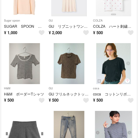
Sugar spoon
GU
COLZA
SUGAR SPOON パールスクエアプルオーバー
GU リブニットワンピース
COLZA ハート刺繍Ｔシャツ
¥
1,000
¥
2,000
¥
500
H&M
GU
coca
H&M ボーダーTシャツ
GU フリルネックトップス
coca コットンリボンTシャツ
¥
500
¥
500
¥
500