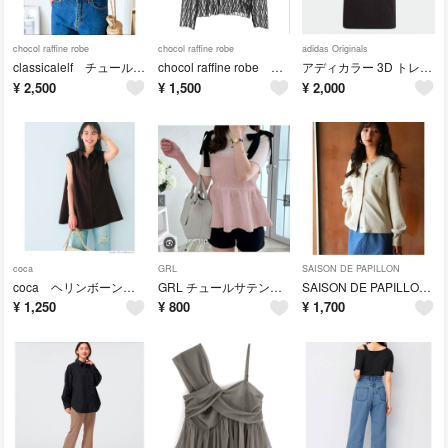
chocol raffine robe
chocol raffine robe
adidas Originals
classicalelf チュールドッキングノースリーブトップス
chocol raffine robe パネルラインレースカットプルオーバー
アディカラー 3D トレフォイルTシャツ
¥
2,500
¥
1,500
¥
2,000
coca
GRL
SAISON DE PAPILLON
coca ヘリンボーンストライプノースリーブブラウス
GRL チュールサテンリボンストラップペプラムビスチェ
SAISON DE PAPILLON クルーネックワッフル生地カーディガン
¥
1,250
¥
800
¥
1,700