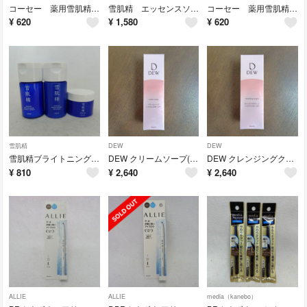
コーセー 薬用雪肌精ブライトニングエッセンスローション&エマルジョン ミニ
雪肌精 エッセンスソープ 120g
コーセー 薬用雪肌精ブライトニングエッセンスローション&エマルジョン ミニ
¥
620
¥
1,580
¥
620
雪肌精
DEW
DEW
雪肌精ブライトニング ローション、エマルジョン、クリーム ミニサイズセット
DEW クリームソープ(125g)
DEW クレンジングクリーム(125g)
¥
810
¥
2,640
¥
2,640
ALLIE
ALLIE
media（kanebo）