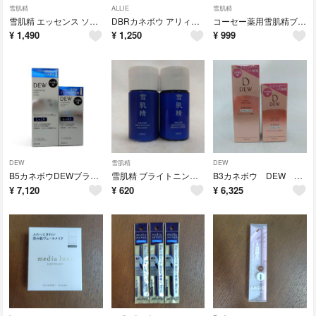
雪肌精
ALLIE
雪肌精
雪肌精 エッセンス ソープ(120g)
DBRカネボウ アリィー ウォータープルーフアイブロウ DBR(ダークブラウン)
コーセー薬用雪肌精ブライトニングエッセンスローション&エマルジョン ミニ 2組
¥
1,490
¥
1,250
¥
999
DEW
雪肌精
DEW
B5カネボウDEWブライトニング ローション&エマルジョン しっとり 付け替え用
雪肌精 ブライトニング エッセンスローション＆エマルジョン 14ml 2点セット
B3カネボウ DEW ローション&エマルジョン とてもしっとり 付け替え用
¥
7,120
¥
620
¥
6,325