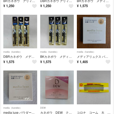
BRカネボウ アリィー ウォータープルーフアイブロウ BR(ブラウン)
DBRカネボウ アリィー ウォータープルーフアイブロウ DBR(ダークブラウン)
BRカネボウ メディア アイブロウペンシル ナチュラルブラウン3本セット
¥
1,250
¥
1,250
¥
1,575
media（kanebo）
media（kanebo）
media（kanebo）
DBRカネボウ メディア アイブロウペンシル ダークブラウン 3本セット
BKカネボウ メディア アイブロウペンシル ナチュラルブラック 3本セット
メディアリュクス パウダーファンデーション 02 中間的な明るさ
¥
1,575
¥
1,575
¥
1,405
media（kanebo）
DEW
media luxe パウダーファンデーション 01 明るめ レフィル
カネボウ DEW クリーム 30g
コロナ コーム 大 ２枚セット