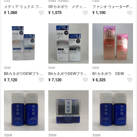
Luxe
media（kanebo）
Fasio
メディア リュクス フェイスパウダー レフィル(14g)
GYカネボウ メディア アイブロウペンシル グレー 3本セット
ファシオ ウォーターPアイブロウ(細芯)002ブラウン
¥
1,060
¥
1,575
¥
1,100
DEW
DEW
DEW
B6カネボウDEWブライトニングローション&エマルジョンとてもしっとり付け替え用
B4カネボウDEWブライトニング ローション&エマルジョン さっぱり 付け替え用
B1カネボウ DEW ローション&エマルジョン さっぱり 付け替え用
¥
7,120
¥
7,120
¥
6,325
雪肌精
雪肌精
雪肌精