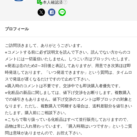
本人確認済
プロフィール
ご訪問頂きまして、ありがとうございます。
※コメントする前に必ず説明文を読んで下さい。読んでない方からのコ
メントには一切返信いたしません。しつこい方はブロックいたします。
※発送は念のため2～3日後と表記してありますが、用意でき次第ほぼ即
時発送しております。「いつ発送できますか」という質問は、タイムロ
スで発送が遅くなるだけですので止めて下さい。
※購入時のコメントは不要です。交渉中でも即決購入者優先です。
※化粧品の新品に関しましては、値下げ交渉をお断りします。複数購入
での値引きもありません。値下げ交渉のコメントは即ブロックの対象と
なります。ただし、複数購入で同梱する場合は、送料差額分を値引きい
たします。購入前にご相談下さい。
※こちらで取り扱っている化粧品はすべて並行販売しておりますので、
品物は常に入れ替わっています。「購入時期はいつですか」というご質
問は意味がありませんので、お控え下さい。