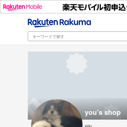
you's shop
you