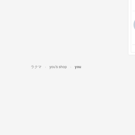
ラクマ
you's shop
you