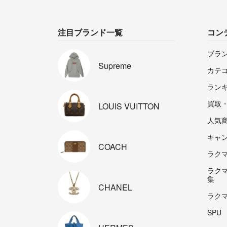
注目ブランド一覧
コン
ブラ
Supreme
カテ
ラン
買取
LOUIS
VUITTON
人気
キャ
COACH
ラクマp
ラク
集
CHANEL
ラク
SPU