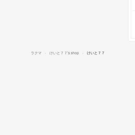
ラクマ
けいと７７'s shop
けいと７７