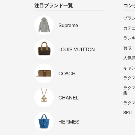
注目ブランド一覧
コン
ブラ
Supreme
カテ
ラン
買取
LOUIS
VUITTON
人気
キャ
COACH
ラクマp
ラク
集
CHANEL
ラク
SPU
HERMES