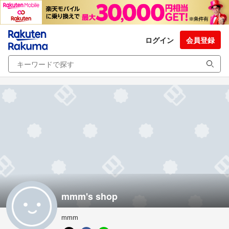
ログイン
会員登録
mmm's shop
mmm