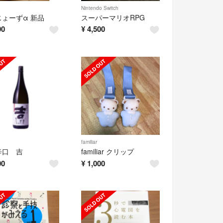
Nintendo Switch
ょーずα 新品
スーパーマリオRPG
00
¥
4,500
familiar
辛口 吉
familiar クリップ
00
¥
1,000