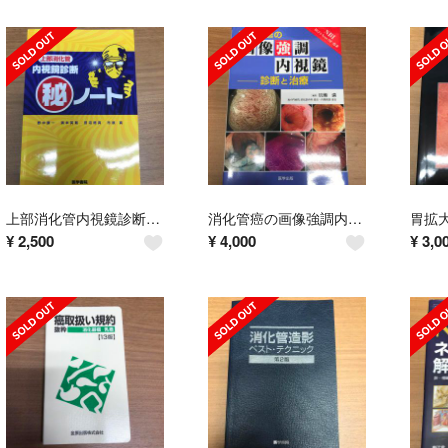
上部消化管内視鏡診断（秘）ノ－ト
消化管癌の画像強調内視鏡 診断と治療
胃拡
¥
2,500
¥
4,000
¥
3,0