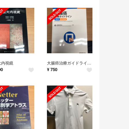
大内視鏡
大腸癌治療ガイドライン 医師用 ２０１９年版
00
¥
750