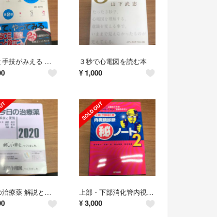
診察と手技がみえる ｖｏｌ．１ 第２版
３秒で心電図を読む本
00
¥
1,000
今日の治療薬 解説と便覧 ２０２０年版
上部・下部消化管内視鏡診断（秘）ノート もっと伝えたい上部のウラ技，これだけは知
00
¥
3,000