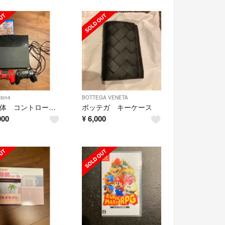
tion4
BOTTEGA VENETA
ps4本体 コントローラー ソフト
ボッテガ キーケース
000
¥
6,000