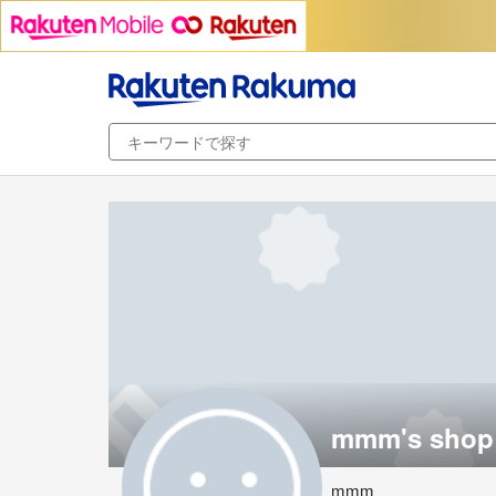
mmm's shop
mmm