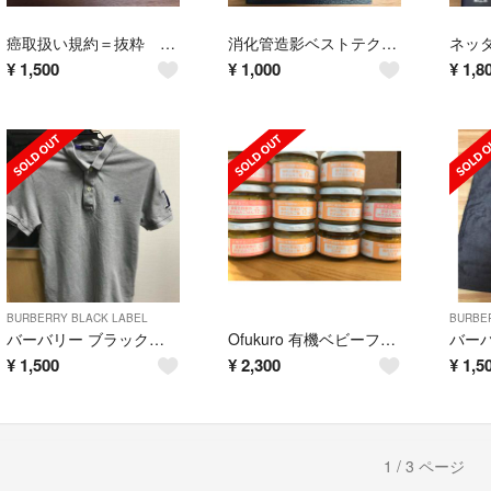
癌取扱い規約＝抜粋 消化器癌・乳癌 第１３版
消化管造影ベストテクニック
¥
1,500
¥
1,000
¥
1,8
BURBERRY BLACK LABEL
BURBE
バーバリー ブラックレーベル ポロシャツ
Ofukuro 有機ベビーフード
¥
1,500
¥
2,300
¥
1,5
1 / 3 ページ