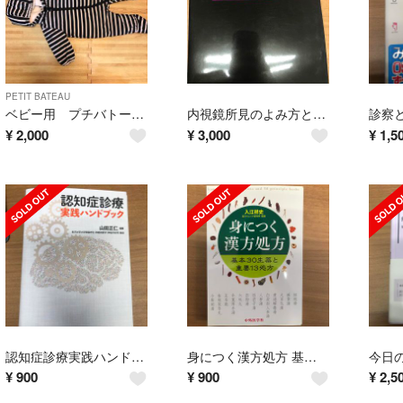
PETIT BATEAU
ベビー用 プチバトー アウター
内視鏡所見のよみ方と鑑別診断 下部消化管 第２版
¥
2,000
¥
3,000
¥
1,5
認知症診療実践ハンドブック
身につく漢方処方 基本３０生薬と重要１３処方
¥
900
¥
900
¥
2,5