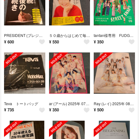
PRESIDENT (プレジデント) 2025年 10/17号 [雑誌]
５０歳からはじめて毎日が輝きだす１００のこと
tantan様専用 FUDGE 2025年 09月号 [雑誌]
¥
600
¥
550
¥
350
Teva トートバッグ
ar (アール) 2025年 07月号 [雑誌]
Ray (レイ) 2025年 08月号 [雑誌]
¥
735
¥
350
¥
500