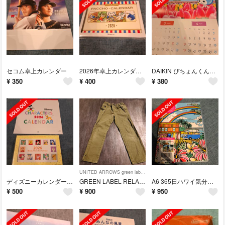
セコム卓上カレンダー
2026年卓上カレンダーガスパッチョ東京ガス
DAIKIN ぴちょんくんカレンダー 2026 壁掛け
¥
350
¥
400
¥
380
UNITED ARROWS green label relaxing
ディズニーカレンダー2026
GREEN LABEL RELAXING 135パンツ
A6 365日ハワイ気分 HAWAII Diary
¥
500
¥
900
¥
950