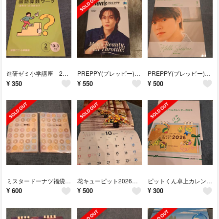
進研ゼミ小学講座 2年生 中学受験につながる国語、算数ワーク思考力 記述解答力
PREPPY(プレッピー)増刊 Men'sPREPPY(メンズプレッピー) 2…
PREPPY(プレッピー)増刊 Men'sPREPPY(メンズプレッピー) 2…
¥
350
¥
550
¥
500
ミスタードーナツ福袋2026手帳
花キューピット2026カレンダー
ピットくん卓上カレンダー2026年
¥
600
¥
500
¥
300