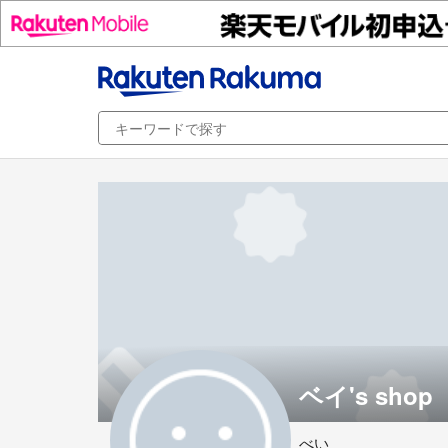
ベイ's shop
べい