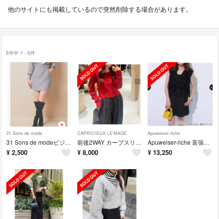
他のサイトにも掲載しているので突然削除する場合があります。
5件中 1 - 5件
31 Sons de mode
CAPRICIEUX LE'MAGE
Apuweiser-riche
31 Sons de modeビジューボタン付きツイードスカショーパン
前後2WAY カーブスリーブリブニット
Apuweiser-riche 富張愛さんコラボ 3Dフラワートップス
¥
2,500
¥
8,000
¥
13,250