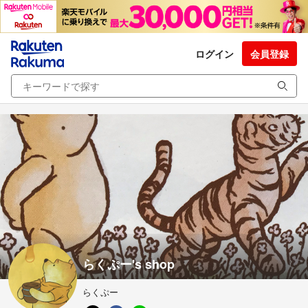
ログイン
会員登録
らくぷー's shop
らくぷー