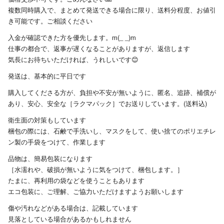
複数同時購入で、まとめて発送できる場合に限り、送料分程度、お値引
き可能です。ご相談ください
入金が確認できた方を優先します。m(_ _)m
仕事の都合で、返事が遅くなることがありますが、返信します
気長にお待ちいただければ、うれしいです😊
発送は、基本的に平日です
購入してくださる方が、負担や不安が無いように、匿名、追跡、補償が
あり、安心、安全な［ラクマパック］でお送りしています。(送料込)
衛生面の対策もしています
梱包の際には、石鹸で手洗いし、マスクをして、使い捨てのポリエチレ
ン製の手袋をつけて、作業します
品物は、簡易包装になります
［水濡れや、破損が無いように気をつけて、梱包します。］
たまに、再利用の袋などを使うこともあります
エコ包装に、ご理解、ご協力いただけますようお願いします
傷や汚れなどがある場合は、記載しています
見落としている場合があるかもしれません