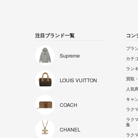
注目ブランド一覧
コン
ブラ
Supreme
カテ
ラン
買取
LOUIS
VUITTON
人気
キャ
COACH
ラクマp
ラク
集
CHANEL
ラク