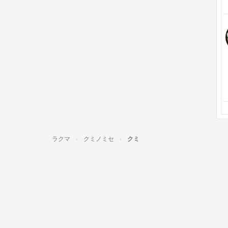
ラクマ
クミノミセ
クミ