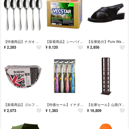
【特価商品】ナガオ 燕三条 ディナースプーン 5本+1本 18cm 18-0ステ
【新着商品】シーバイエス(C×S) 樹脂ワックス ベクスター 18L
【在庫処分】Pure Walker(ピュアウォーカー) レディース PW7602
¥
2,283
¥
9,120
¥
2,856
【新着商品】ゴルフ カバー ヘッドカバー ゴルフパターカバー オデッセイに対応
【特価セール】イナダハブラシ デントスターEX コンパクトヘッド 4本組 (ふつ
【在庫セール】山善(YAMAZEN) 回転本棚 8段 幅45×奥行45×高さ18
¥
2,073
¥
1,383
¥
16,809