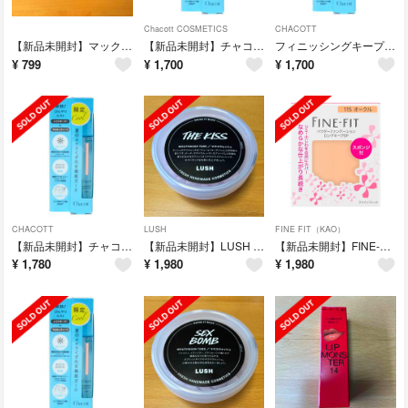
Chacott COSMETICS
CHACOTT
【新品未開封】マックス 汗かきエステ気分 小悪魔の眠り450gx2個
【新品未開封】チャコット フィニッシングキープミスト クール 50ml 限定
フィニッシングキープミスト クール
¥
799
¥
1,700
¥
1,700
CHACOTT
LUSH
FINE FIT（KAO）
【新品未開封】チャコット フィニッシングキープミスト クール 50ml 限定
【新品未開封】LUSH ラッシュTHE KISS マウスウォッシュタブ
【新品未開封】FINE-FIT パウダーファンデーション 115 オークル
¥
1,780
¥
1,980
¥
1,980