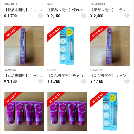
CHACOTT
KATE
TRANSINO
【新品未開封】チャコット フィニッシングキープミスト クール 50ml 限定
【新品未開封】憧れの日光浴 リップモンスター
【新品未開封】トランシーノ 美白乳液 ホワイトニングクリアミルクEX
¥
1,700
¥
2,150
¥
2,400
CANMAKE
CHACOTT
CANMAKE
【新品未開封】キャンメイククリーミータッチアイライナー 09ダージリンピンク
【新品未開封】チャコット フィニッシングキープミスト クール 50ml 限定
【新品未開封】キャンメイククリーミータッチアイライナー 09ダージリンピンク
¥
1,180
¥
1,760
¥
1,180