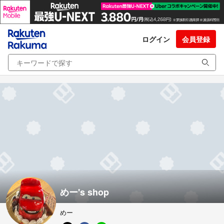
ログイン
会員登録
めー's shop
めー