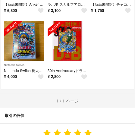
【新品未開封】Anker MagGo Power Bank 10000mAh
ラボモ スカルプアロマ ヘアカラートリートメント ルーチェ ダークブラウン 4本
【新品未開封】チャコット フィニッシングキープミスト クール 50ml 限定
¥
6,800
¥
3,100
¥
1,750
Nintendo Switch
Nintendo Switch 桃太郎電鉄ワールド ～地球は希望でまわってる!～
30th Anniversaryドラゴンボール超史集 SUPER HISTORY
¥
4,000
¥
2,800
1 / 1 ページ
取引の評価