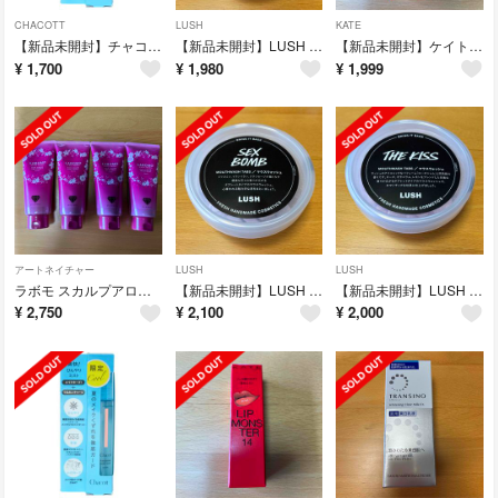
CHACOTT
LUSH
KATE
【新品未開封】チャコット フィニッシングキープミスト クール 50ml 限定
【新品未開封】LUSH ラッシュ セクシー・ダイナマイト マウスウォッシュ
【新品未開封】ケイト KATE リップモンスター 14 憧れの日光浴
¥
1,700
¥
1,980
¥
1,999
アートネイチャー
LUSH
LUSH
ラボモ スカルプアロマ ヘアカラートリートメント ルーチェ ダークブラウン 4本
【新品未開封】LUSH ラッシュ セクシー・ダイナマイト マウスウォッシュ
【新品未開封】LUSH ラッシュTHE KISS マウスウォッシュタブ
¥
2,750
¥
2,100
¥
2,000