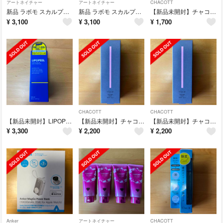
アートネイチャー
アートネイチャー
CHACOTT
新品 ラボモ スカルプアロマ ヘアカラートリートメント ルーチェ ダークブラウン
新品 ラボモ スカルプアロマ ヘアカラートリートメント ルーチェ ダークブラウン
【新品未開封】チャコット フィニッシングキープミスト クール 50ml 限定
¥
3,100
¥
3,100
¥
1,700
CHACOTT
CHACOTT
【新品未開封】LIPOPEEL リポピールセラム 導入美容液 30ml
【新品未開封】チャコット ラスティングベース 550 ナチュラル下地 ベース
【新品未開封】チャコット ラスティングベース 550 ナチュラル下地 ベース
¥
3,300
¥
2,200
¥
2,200
Anker
アートネイチャー
CHACOTT