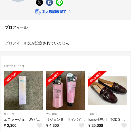
本人確認未完了
プロフィール
プロフィール文が設定されていません
14件中 1 - 14件
サントリー
大正製薬
TOD'S
エファージュ UVビューティベース 30g 日中用クリーム化粧下地★新品未使用
リジェンヌ マイバイタル シャンプー&トリートメント
tomo様専用 TOD'S エナメルローファー 37.5 (24.5㎝)
¥
2,300
¥
4,300
¥
25,000