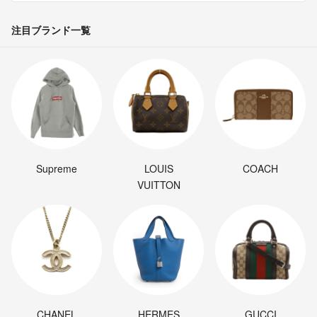
注目ブランド一覧
Supreme
LOUIS
COACH
VUITTON
CHANEL
HERMES
GUCCI