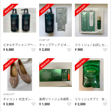
CHAP UP
ビオルチアシャンプー新品 2本
チャップアップ ビオルチア シャンプー 300ml 1本
リリィジュ／お試しセット3種（育毛剤 ふわ髪シャンプー＆リンス）
¥
6,980
¥
2,850
¥
900
CHACOTT
チャコット 社交ダンスシューズ(ヒール]23.5cm
薬用リリィジュ冷感育毛エッセンス8包☆未使用
リリィジュサプリ 女性のための飲むリリィジュ 期限2024年8月
¥
3,900
¥
1,900
¥
2,000