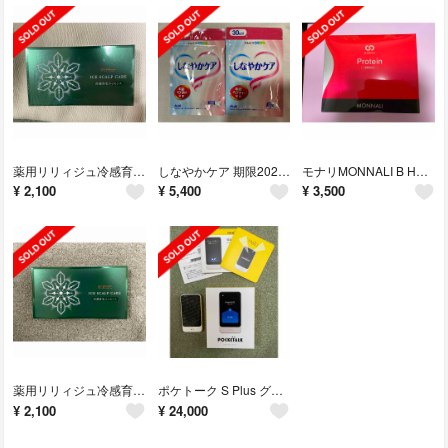
薬用リリィジュ冷感育毛エッセンス8包☆新品
しなやかケア 期限2024/05/08年齢ペプチド カルピス健康通販 アサヒ
モナリMONNALI B HACHI プロテイン 20袋
¥
2,100
¥
5,400
¥
3,500
薬用リリィジュ冷感育毛エッセンス8包☆新品
ポケトーク S Plus グローバル通信25年1月18日まで
¥
2,100
¥
24,000