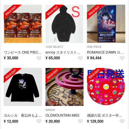
1LDK SELECT
ONE PIECE
ワンピース ONE PIECE 頂上決戦 3BOX
ennoy スタイリスト私物 HOODIE SWEAT PANTS BLACK
ROMANCE DAWN ロマンスドーン 8BOX ワンピース
¥
35,000
¥
65,000
¥
94,444
NANGA
ヨルシカ 夜以外もよく眠るエルマちゃん ロングTシャツ
OLDMOUNTAIN MKG
感謝の花 ポスター作品 村上隆 zingaro
¥
12,000
¥
20,900
¥
129,500