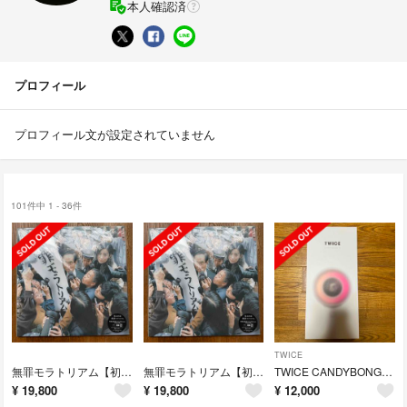
本人確認済
プロフィール
プロフィール文が設定されていません
101件中 1 - 36件
TWICE
無罪モラトリアム【初回生産限定盤】 椎名林檎 アナログレコード
無罪モラトリアム【初回生産限定盤】 椎名林檎 アナログレコード
TWICE CANDYBONG ∞ ペンライト
¥
19,800
¥
19,800
¥
12,000