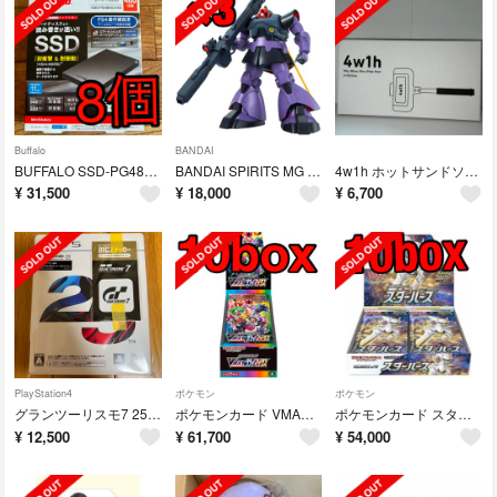
Buffalo
BANDAI
BUFFALO SSD-PG480U3-BA バッファロー SSD 480GB
BANDAI SPIRITS MG 機動戦士ガンダム リック・ドム
4w1h ホットサンドソロ 燕三条キッチン研究所
¥
31,500
¥
18,000
¥
6,700
PlayStation4
ポケモン
ポケモン
グランツーリスモ7 25周年アニバーサリーエディション 楽天ブックス
ポケモンカード VMAXクライマックス 10box シュリンク付
ポケモンカード スターバース 10box シュリンク付
¥
12,500
¥
61,700
¥
54,000