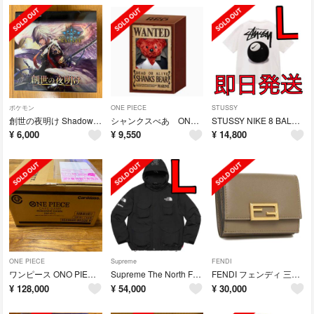
ポケモン
ONE PIECE
STUSSY
創世の夜明け Shadowverse EVOLVE シャドウバース
シャンクスべあ ONE PIECE FILM RED
STUSSY NIKE 8 BALL TEE Lサイズ
¥
6,000
¥
9,550
¥
14,800
ONE PIECE
Supreme
FENDI
ワンピース ONO PIECE ROMANCE DAWN カートン
Supreme The North Face Jacket
FENDI フェンディ 三つ折り財布 MICRO TRIFOLD TARTUFO
¥
128,000
¥
54,000
¥
30,000