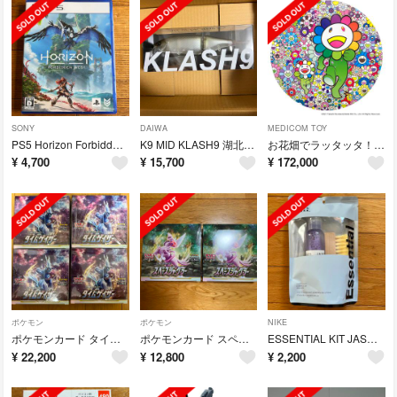
SONY
DAIWA
MEDICOM TOY
PS5 Horizon Forbidden West
K9 MID KLASH9 湖北SP SUPLEX
お花畑でラッタッタ！ ポスター作品 村上隆
¥
4,700
¥
15,700
¥
172,000
ポケモン
ポケモン
NIKE
ポケモンカード タイムゲイザー 4box シュリンク付き
ポケモンカード スペースジャグラー 2box シュリンク付き
ESSENTIAL KIT JASON MARKK ジェイソンマーク
¥
22,200
¥
12,800
¥
2,200