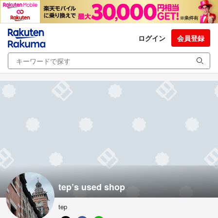
ログイン
会員登録
tep’s used shop
tep