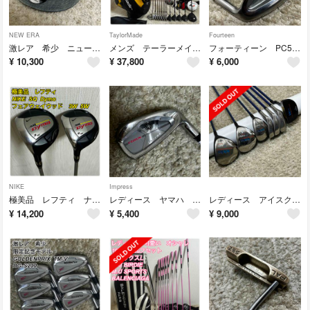
NEW ERA
TaylorMade
Fourteen
激レア 希少 ニューエラ × ティーエムティー 限定コラボ デニム キャップ
メンズ テーラーメイド 豪華13本 ゴルフセット キャディバッグ付き
フォーティーン PC555 P／A AW 2本セット フレックスS
¥
10,300
¥
37,800
¥
6,000
NIKE
Impress
極美品 レフティ ナイキ サスクワッチ Dymo フェアウェイウッド 3W 5W
レディース ヤマハ インプレス RMX 7番 アイアン 単品 フレックスL
レディース アイスクルーズ リオナ ゴルフクラブセット 7本
¥
14,200
¥
5,400
¥
9,000