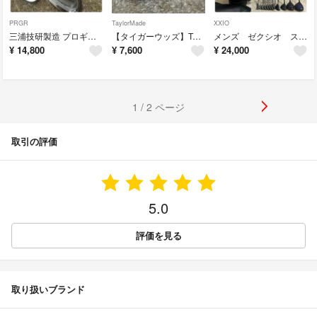
PRGR
TaylorMade
XXIO
三浦技研製造 プロギア PRGR DATA801 FORGED 10本セット
【タイガーウッズ】TaylorMade TW11° 60度 ウェッジ
メンズ ゼクシオ スリクソン ピン 12本 ゴルフセット キャディバック付き
¥
14,800
¥
7,600
¥
24,000
1 / 2 ページ
取引の評価
5.0
評価を見る
取り扱いブランド