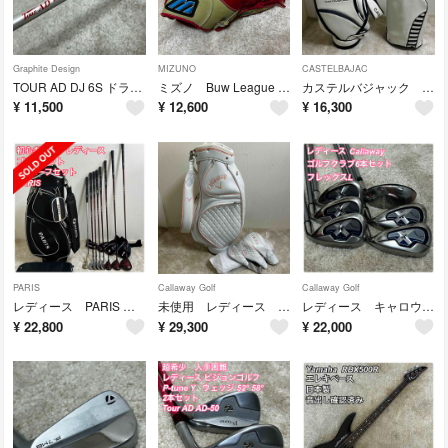
Graphite Design
MIZUNO
CASTELBAJAC
TOUR AD DJ 6S ドライバー用 シャフト テーラーメイド スリーブ付
ミズノ Buw League KANAME ファーストミット 軟式 野球 一般用
カステルバジャック ゴルフ キャディバッグ 9インチ ホワイト×ネイビー
¥
11,500
¥
12,600
¥
16,300
PARIS
Callaway Golf
Callaway Golf
レディース PARIS ゴルフクラブセット キャディバッグ付き フレックスL
未使用 レディース キャロウェイ REVA キャディバッグ ヘッドカバー付き
レディース キャロウェイ レガシィ X-18 ユーティリティ アイアンセット L
¥
22,800
¥
29,300
¥
22,000