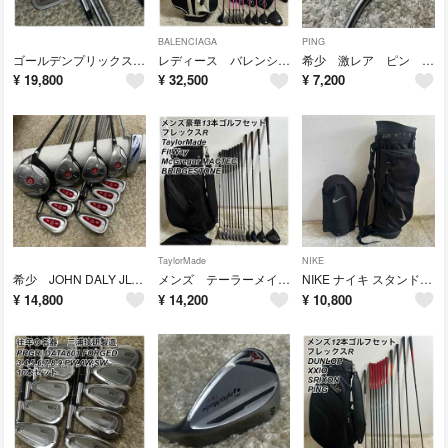
BALENCIAGA
PING
ゴールデンプリックス TM-V 6本 アイアンセット DG-S200
レディース バレンシアガ M.U BIRDIE レディース 10本 ゴルフセット
希少 激レア ピン PING PAL 5BZ Big Zシャフト
¥
19,800
¥
32,500
¥
7,200
TaylorMade
NIKE
希少 JOHN DALY JLTL ジョンデーリー ゴルフセット 12本セット
メンズ テーラーメイド フィットウェイ 13本 ゴルフセット キャディバッグ付き
NIKE ナイキ スタンド式 キャディバッグ 4分割 フード付き 軽量 ゴルフ
¥
14,800
¥
14,200
¥
10,800