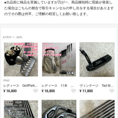
●出品前に検品を実施していますが万が一、商品梱包時に瑕疵が発覚し
た場合はこちらの都合で取引キャンセルの申し出をする場合があります
のでその際は何卒、ご理解の程宜しくお願い致します。
67件中 1 - 36件
PING
レディース GolfPark PING 10本 ゴルフセット フレックスL
レディース 11本 フルセット ゴルフセット フレックスL
ヴィンテージ Tad Moore PRO1 タッドモア プロ1 パター
¥
16,800
¥
16,800
¥
11,800