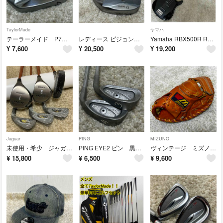
TaylorMade
ヤマハ
テーラーメイド P7MB 7番 アイアン 単品 DG ツアーイシュー S200
レディース ピジョンゴルフ P-tune ウェッジ 52° 58° TourAD
Yamaha RBX500R Rock’n Road エレキベース ブラック
¥
7,600
¥
20,500
¥
19,200
Jaguar
PING
MIZUNO
未使用・希少 ジャガースポーツ ジュニア用 ゴルフセット
PING EYE2 ピン 黒ドット 3番 4番 アイアン KT-SHAFT
ヴィンテージ ミズノ ファインプレイヤー 軟式 野球 キャッチャーミット
¥
15,800
¥
6,500
¥
9,600