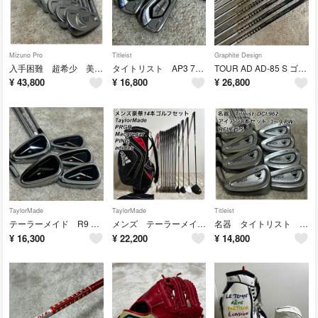
Mizuno Pro
Titleist
Graphite Design
入手困難 超希少 美品 レフティ ミズノプロ MT アイアン 12本セット
タイトリスト AP3 718 3番・4番 アイアン 2本セット DG-S300
TOUR AD AD-85 S ゴルフ アイアン シャフト 4〜9,PW 7本
¥
43,800
¥
16,800
¥
26,800
TaylorMade
TaylorMade
Titleist
テーラーメイド R9 アイアンセット 6,7,8,9,PW 5本 フレックスS
メンズ テーラーメイド プロギア ピン 豪華14本 ゴルフセット キャディバッグ
名器 タイトリスト DCI 962 アイアン 8本セット 3〜9,PW
¥
16,300
¥
22,200
¥
14,800