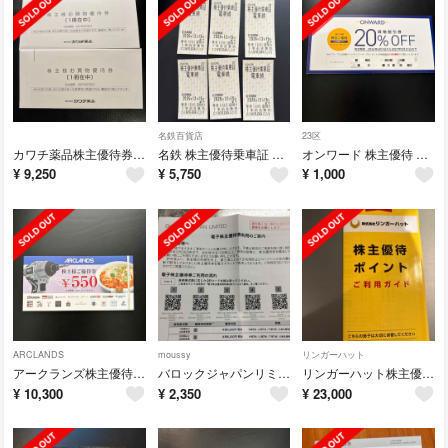
名鉄百貨店
23区
カワチ薬品株主優待券 10,000円分
名鉄 株主優待乗車証 6枚
オンワード 株主優待 20%割引券
¥
9,250
¥
5,750
¥
1,000
ARCLANDS
moussy
リンガーハット
アークランズ株主優待券 11,000円分
バロックジャパンリミテッド株主優待 4000円分
リンガーハット株主優待 27500円分
¥
10,300
¥
2,350
¥
23,000