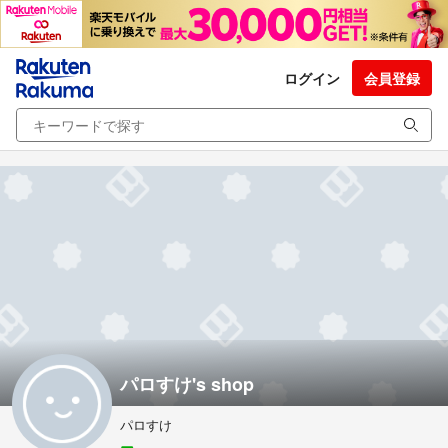
ログイン
会員登録
パロすけ's shop
パロすけ