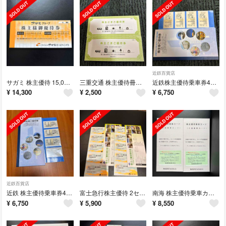
近鉄百貨店
サガミ 株主優待 15,000円分
三重交通 株主優待冊子 2冊
近鉄株主優待乗車券4枚、優待冊子
¥
14,300
¥
2,500
¥
6,750
近鉄百貨店
近鉄 株主優待乗車券4枚＋ 優待冊子
富士急行株主優待 2セット
南海 株主優待乗車カード 2枚
¥
6,750
¥
5,900
¥
8,550