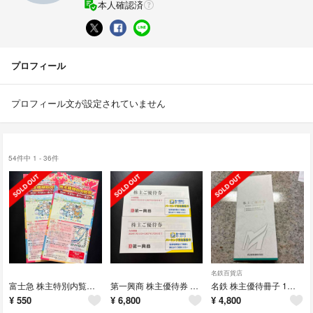
本人確認済
プロフィール
プロフィール文が設定されていません
54件中 1 - 36件
名鉄百貨店
富士急 株主特別内覧会招待状 2枚
第一興商 株主優待券 10,000円分
名鉄 株主優待冊子 1冊(乗車証4枚付き)
¥
550
¥
6,800
¥
4,800