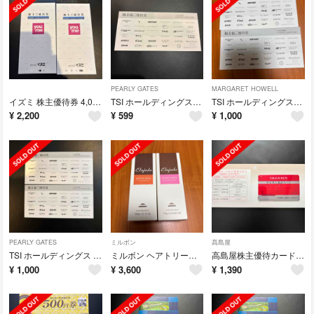
PEARLY GATES
MARGARET HOWELL
イズミ 株主優待券 4,000円分
TSI ホールディングス株主優待券 1冊
TSI ホールディングス株主優待券 2冊
¥
2,200
¥
599
¥
1,000
PEARLY GATES
ミルボン
髙島屋
TSI ホールディングス 株主優待券 2冊
ミルボン ヘアトリートメント2種
高島屋株主優待カード 限度額15万円
¥
1,000
¥
3,600
¥
1,390