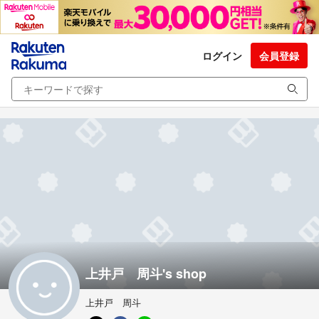
ログイン
会員登録
上井戸 周斗's shop
上井戸 周斗