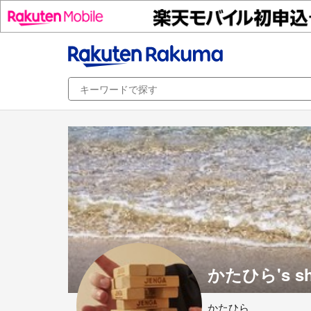
かたひら's s
かたひら