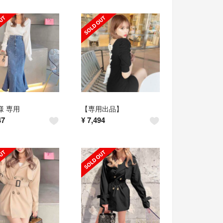
a様 専用
【専用出品】
47
¥
7,494