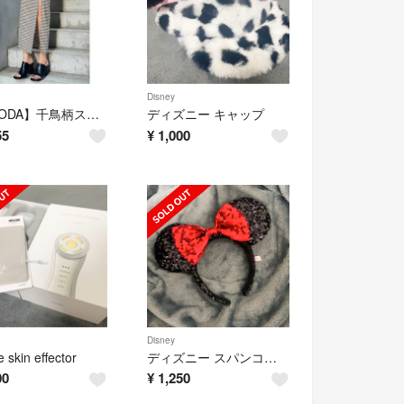
Disney
【EMODA】千鳥柄スリットロングスカート
ディズニー キャップ
55
¥
1,000
Disney
 skin effector
ディズニー スパンコール カチューシャ
00
¥
1,250