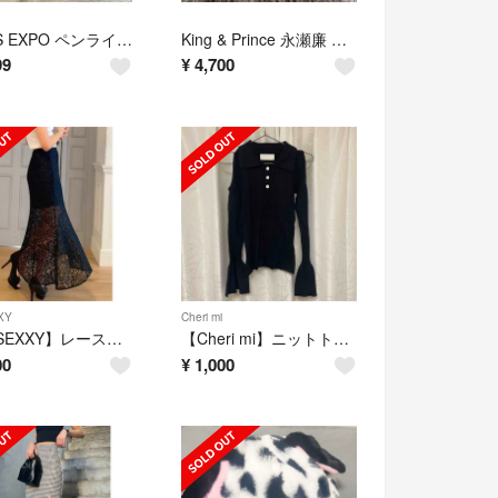
NEWS EXPO ペンライト 銀テ付
King & Prince 永瀬廉 PVCキーホルダー
99
¥
4,700
XY
Cheri mi
【RESEXXY】レースマーメイドスカート
【Cheri mi】ニットトップス
00
¥
1,000