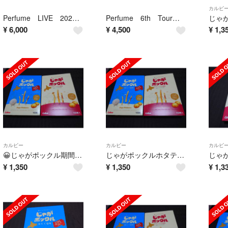
カルビ
Perfume LIVE 2021［polygonwave］（初回限定盤） B…
Perfume 6th Tour 2016「COSMIC EXPLORER」（…
¥
6,000
¥
4,500
¥
1,3
カルビー
カルビー
カルビ
😀じゃがポックル期間限定ホタテ味５袋＋塩味×５袋計１０袋
じゃがポックルホタテ味×５塩味×５計１０袋
¥
1,350
¥
1,350
¥
1,3