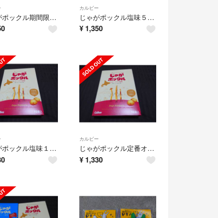
ー
カルビー
じゃがポックル期間限定トウキビ味×５塩味×５計１０袋
じゃがポックル塩味５袋 トウキビ味５袋計１０袋
50
¥
1,350
ー
カルビー
じゃがポックル塩味１０袋入り
じゃがポックル定番オホーツク塩味１０袋
30
¥
1,330