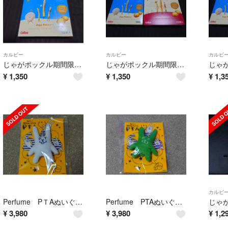
カルビー
カルビー
カルビ
じゃがポックル期間限定ホタテ味 １０袋入り
じゃがポックル期間限定ホタテ味×５塩味×５ 計１０袋の商品です✨
¥
1,350
¥
1,350
¥
1,3
カルビ
Perfume PＴAぬいぐるみキーホルダー 白色１個です✨
Perfume PTAぬいぐるみキーホルダー 緑１個
¥
3,980
¥
3,980
¥
1,2