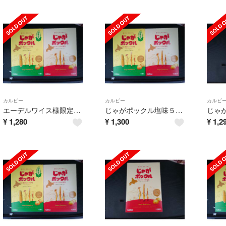
カルビー
カルビー
カルビ
エーデルワイス様限定❤️塩味５袋＋とうきび味５袋計１０袋です✨
じゃがポックル塩味５袋＋とうきび味５袋計１０袋です✨
¥
1,280
¥
1,300
¥
1,2