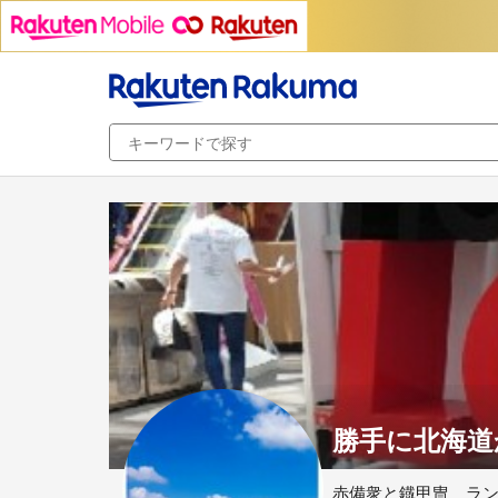
勝手に北海道か
赤備衆と鐡甲冑 ラン