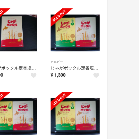
ー
カルビー
じゃがポックル定番塩味１箱１０袋入りです✨
じゃがポックル定番塩味５袋＋限定とうきび味５袋計１０袋です😆
90
¥
1,300