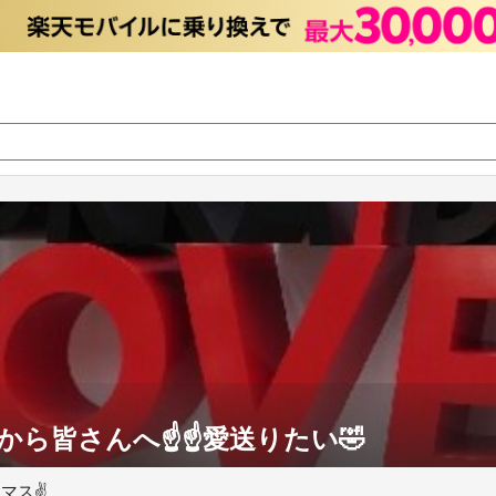
ら皆さんへ☝️☝️愛送りたい🤣
マス✌️