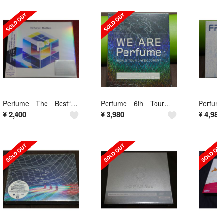
Perfume The Best“P Cubed”（初回限定盤／DVD付）
Perfume 6th Tour 2016「COSMIC EXPLORER」（…
¥
2,400
¥
3,980
¥
4,9