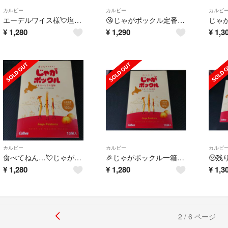
カルビー
カルビー
カルビ
エーデルワイス様💘塩味５袋＋とうきび味計１０袋入り✨
😘じゃがポックル定番塩味１箱１０袋入りです✨
¥
1,280
¥
1,290
¥
1,3
カルビー
カルビー
カルビ
食べてねん…💘じゃがポックル一箱１０袋入り💘
🎉じゃがポックル一箱１０袋です🎉
¥
1,280
¥
1,280
¥
1,3
2 / 6 ページ