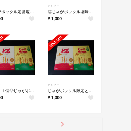
ー
カルビー
じゃがポックル定番塩味５袋＋とうきび味５袋の計１０袋商品です✨
👏じゃがポックル塩味５袋＋限定とうきび味５袋計１０袋入😁
00
¥
1,300
ー
カルビー
🥺残り１個🥺じゃがポックル塩味×とうきび味ミックス１０袋入り
じゃがポックル限定とうきび味×塩味ミックス１０袋入り
00
¥
1,300