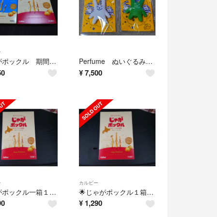
ー
じゃがポックル 期間限定ホタテ味×５塩味×５計１０袋の商品
Perfume ぬいぐるみキーホルダーセットです😁
50
¥
7,500
ー
カルビー
じゃがポックル一箱１０袋の商品です✨
🌟じゃがポックル１箱１０袋入りです🌟
90
¥
1,290