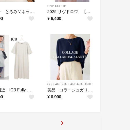
RIVE DROITE
イエナ とろみＶネックフラワーブラウス
2025 リヴドロワ 【冷房・日焼け対策◎】ジョーゼットポケットブラウス
00
¥
6,400
COLLAGE GALLARDAGALANTE
未使用近 ICB Fully ワンピース ライトグレー
美品 コラージュガリャルダガランテ ジャージ袖リブブラウス ネイビー
00
¥
6,900