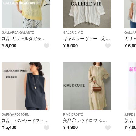
GALLARDA GALANTE
GALERIE VIE
GALLA
新品 ガリャルダガランテ 2万円 【2WAY】スリットスリーブシアーニット
ギャルリーヴィー 定価2,3万 コットンシアーカットオフシャツ ホワイト
¥
5,900
¥
5,900
¥
6,9
BARNYARDSTORM
RIVE DROITE
J.PRES
新品 バンヤードストーム 撥水ノースリプルオーバー / ハンドウォッシャブル
美品◯リヴドロワ ゆったり小紋プリントロングシャツワンピース ベージュ
¥
5,400
¥
4,900
¥
7,9