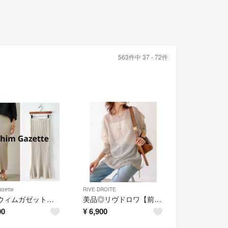
563件中 37 - 72件
zette
RIVE DROITE
2025ウィムガゼット ニットフィットスカート ライトベージュ
美品◎リヴドロワ【前後2WAY】リネンタッチドロストブラウス ベージュ
00
¥
6,900