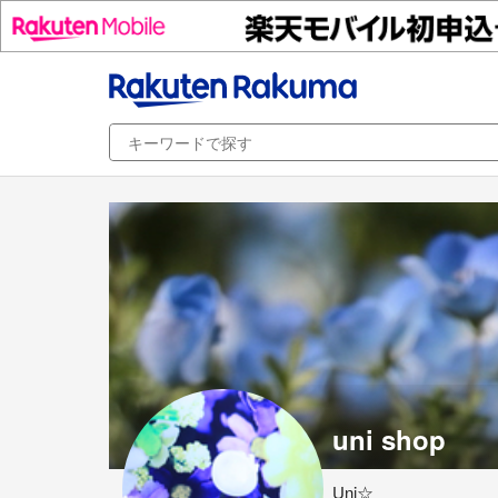
uni shop
Uni☆