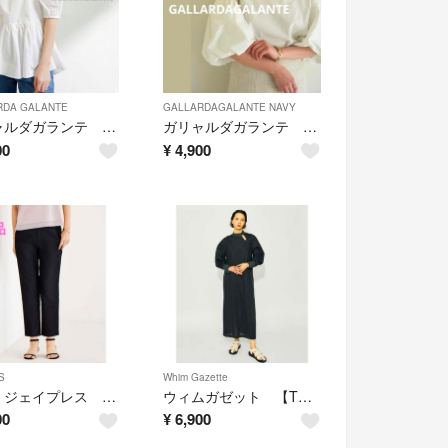
RDA GALANTE
GALLARDAGALANTE NAVY
ガリャルダガランテ 金子麻貴さん コットンペプラムパフブラウス
ガリャルダガランテ タフタスリーブカットソー ホワイト
00
¥
4,900
S
Whim Gazette
新品 ジェイプレス シャンブレーサテンテーパードパンツ
ウィムガゼット 【THE PAUSE】タックスリーブワンピース
00
¥
6,900