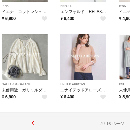
IENA
ENFOLD
IENA
イエナ コットンシュリンクフリルブラウス
エンフォルド RELAX TROUSERS リラックストラウザーズパンツ
¥
6,900
¥
8,400
¥
4,9
GALLARDA GALANTE
UNITED ARROWS
ICB
未使用近 ガリャルダガランテ シアーリボンブラウス
ユナイテッドアローズ レース4WAYニット 6SL
¥
6,900
¥
6,400
¥
5,9
2 / 16 ページ