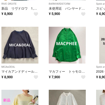
RIVE DROITE
BARNYARDSTORM
Spick a
新品 リヴドロワ 1,6万 Vネックシアーブルゾン ブラック
未使用近 バンヤードストーム ポプリンブラウスプルオーバー キャメル
¥
8,900
¥
5,900
¥
4,9
MICA&DEAL
Spick a
マイカアンドディール ペプラムジャガードブラウス ネイビー
マカフィー トゥモローランド ポリエステルコットン バンドカラーシャツ
¥
8,900
¥
7,900
¥
8,9