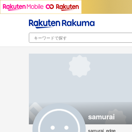
samurai
samurai_edge