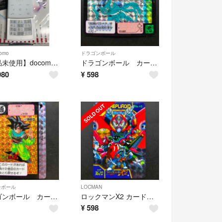
omo
ドラゴンボール
【新品未使用】docomo L704i ホワイト
ドラゴンボール カードダス No321
980
¥
598
ンボール
LOCMAN
ドラゴンボール カードダス No375
ロックマンX2 カードダス No46
¥
598