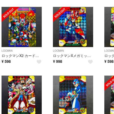
LOCMAN
LOCMAN
LOCMA
ロックマンX2 カードダス No45
ロックマンXメガミッション カードダスNo01
¥
598
¥
998
¥
598