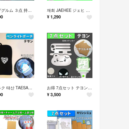
ムンゲグルム ３点 持ち手 アクリル TWS ペンライト ステッカー
재희 JAEHEE ジェヒ NCT WISH ペンライト アクリル
00
¥
1,290
ボイネク 태산 TAESAN テサン ペンライト ポーチ ケース
お得 7点セット テヨン NCT ペンライト アクリル 羽付き ステッカー
00
¥
3,500