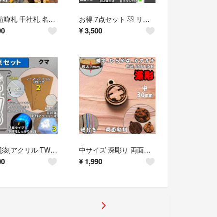
木札 喧嘩札 千社札 名入れ 国産ヒノキ 中サイズ 60×25
お得 7点セット 羽 リク NCT WISH ペンライト ステッカー アクリル
90
¥
3,500
５点 彫刻アクリル TWS ペンライト用 天井 持ち手ステッカー
中サイズ 深彫り 両面彫刻 木札 喧嘩札 祭り札 千社札 ネームプレート
00
¥
1,990