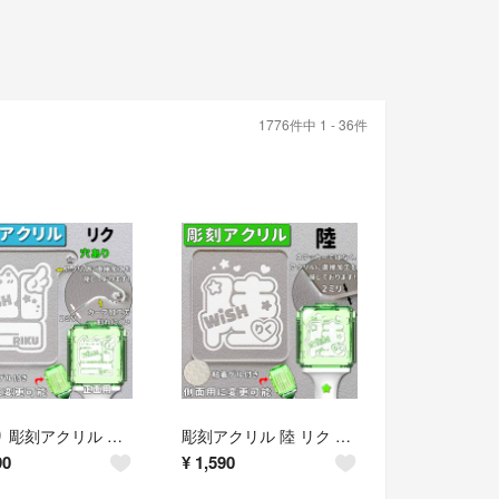
1776件中 1 - 36件
穴あり 彫刻アクリル 맄 リク NCT WISH ペンライト 正面
彫刻アクリル 陸 リク NCT WISH ペンライト 草鈍器
90
¥
1,590