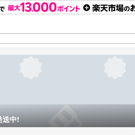
発送中!
送