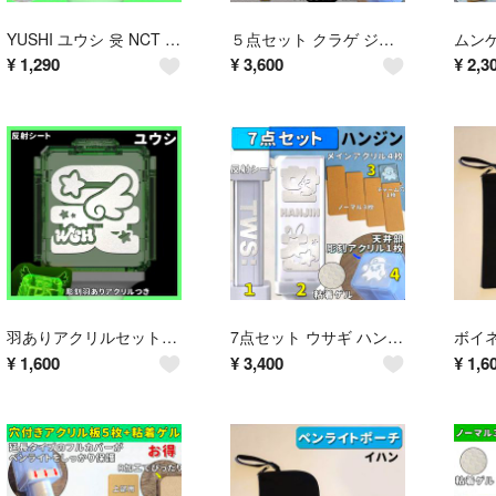
YUSHI ユウシ 윳 NCT WISH ペンライト アクリル付き
５点セット クラゲ ジフン 彫刻アクリル TWS ペンライト 天井
¥
1,290
¥
3,600
¥
2,3
羽ありアクリルセット ユウシ NCT WISH ペンライト ステッカー
7点セット ウサギ ハンジン TWS ペンライト アクリル 彫刻
¥
1,600
¥
3,400
¥
1,6