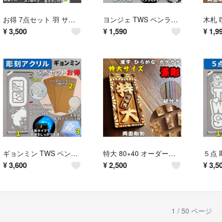
お得 7点セット 羽 サクヤ NCT WISH ペンライト ステッカー アクリル
ヨンジェ TWS ペンライト アクリル 彫刻
¥
3,500
¥
1,590
¥
1,9
ギョンミン TWS ペンライト 彫刻アクリル 5枚セット 上部彫刻
特大 80×40 オーダー木札 喧嘩札 千社札 名入れ 国産ヒノキ
¥
3,600
¥
2,500
¥
3,5
1 / 50 ページ