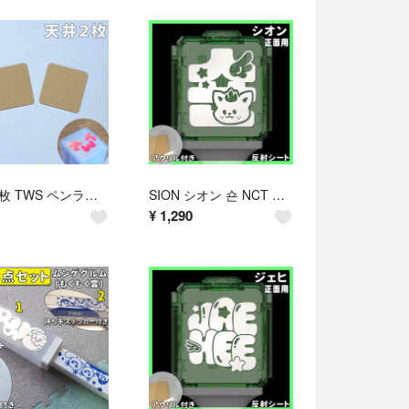
天井2枚 TWS ペンライト アクリル 上部
SION シオン 숀 NCT WISH ペンライト アクリル付き
¥
1,290