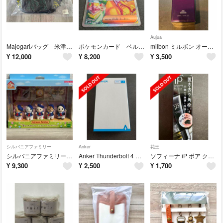
Aujua
Majogariバッグ 米津玄師 '18 Flamingo ライブグッズ
ポケモンカード ベルのまごころ SAR ［SV5M 097/071］
milbon ミルボン オージュア eq エクイアル シャンプー
¥
12,000
¥
8,200
¥
3,500
シルバニアファミリー
Anker
花王
シルバニアファミリー C-61 赤ちゃんセレブレーションマーチングバンド(1セッ
Anker Thunderbolt 4 Cable ブラック 0.7m
ソフィーナ iP ポア クリアリング ジェル ウォッシュ(30g)
¥
9,300
¥
2,500
¥
1,700