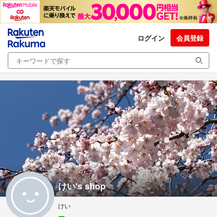
ログイン
会員登録
けい's shop
けい