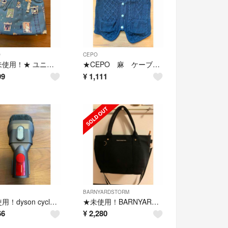
O
CEPO
新品未使用！★ ユニクロ レーヨン リラコ M ブルー ムーミン★
★CEPO 麻 ケーブルニット ネイビー BMT-116★
99
¥
1,111
BARNYARDSTORM
★未使用！dyson cyclone v10 コンビネーションノズル 純正品★
★未使用！BARNYARDSTORM 2wayトートバッグ ショルダーバッグ★
66
¥
2,280