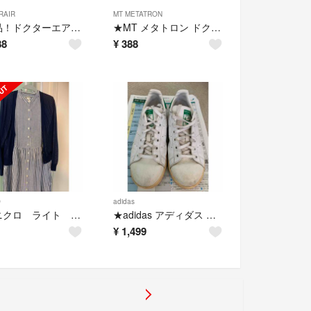
RAIR
MT METATRON
★美品！ドクターエア REG-04 WHITE★
★MT メタトロン ドクターズコスメ エッセンシャルセラム サンプル 3包★
88
¥
388
O
adidas
★ユニクロ ライト Ｖネック カーディガン M ネイビー★
★adidas アディダス スタンスミス 23.0cm 白 緑 スニーカー★
¥
1,499