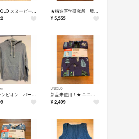
O
★UNIQLO スヌーピー フリース ルームウェア トップス L ネイビー★
★構造医学研究所 境界層メッシュ 50枚★
22
¥
5,555
on
UNIQLO
★チャンピオン パーカー グレー L★
新品未使用！★ ユニクロ レーヨン リラコ M ネイビー ムーミン★
99
¥
2,499