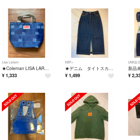
Lisa Larson
KBF+
UNIQL
★Coleman LISA LARSON ハリネズミ柄 付録 保冷バッグ★
★デニム タイトスカート KBF M★
¥
1,333
¥
1,499
¥
2,3