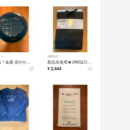
リー
UNIQLO
★新品＊金麦 花やか皿 6月【柴陽花】 取り皿 銘々皿 小皿 1枚★
新品未使用★UNIQLO RELACO リラコ ブラック L★
¥
2,444