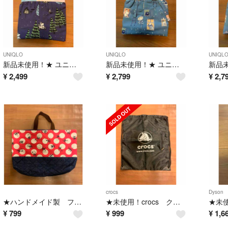
UNIQLO
UNIQLO
UNIQL
新品未使用！★ ユニクロ レーヨン リラコ L ネイビー ムーミン★
新品未使用！★ ユニクロ レーヨン リラコ L ブルー ムーミン★
¥
2,499
¥
2,799
¥
2,7
crocs
Dyson
★ハンドメイド製 フレンチブルドッグ柄レッスンバッグ★
★未使用！crocs クロックス ナップサック シューズ袋★
¥
799
¥
999
¥
1,6