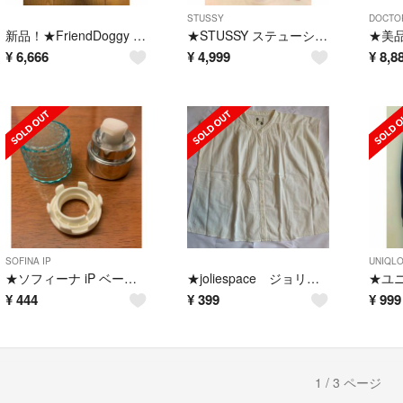
STUSSY
DOCTO
新品！★FriendDoggy うんコロキャッチSサイズ★
★STUSSY ステューシー スウェットパーカー 緑 S 本物★
¥
6,666
¥
4,999
¥
8,8
SOFINA IP
UNIQL
★ソフィーナ iP ベースケア セラム 土台美容液 レフィル用パーツ★③
★joliespace ジョリースペース ノースリーブ ブラウス ナチュラル★
¥
444
¥
399
¥
999
1 / 3 ページ