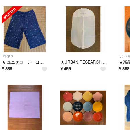
UNIQLO
サント
★ ユニクロ レーヨン リラコ ネイビー ミッキー M★
★URBAN RESEARCH DOORS スーツカバー ファスナー付★
¥
888
¥
499
¥
888