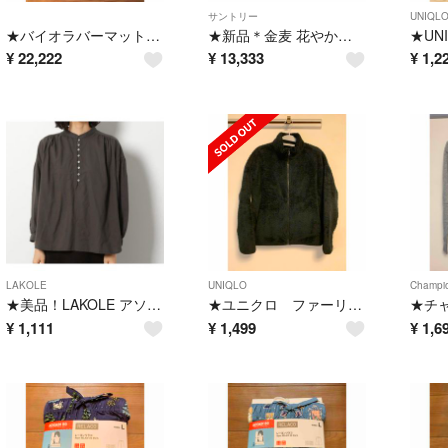
サントリー
UNIQL
★バイオラバーマット Sサイズ 温泉ラバー★
★新品＊金麦 花やか皿 全12枚セット コンプリート 取り皿 銘々皿 小皿★①
¥
22,222
¥
13,333
¥
1,2
LAKOLE
UNIQLO
Champi
★美品！LAKOLE アソート ノーカラー ギャザー ブラウス★
★ユニクロ ファーリー フリース フルジップ ボア ジャケット ブラック L★
¥
1,111
¥
1,499
¥
1,6