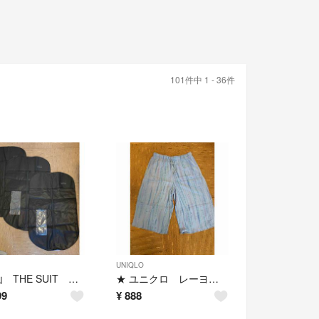
101件中 1 - 36件
UNIQLO
★青山 THE SUIT スーツカバー 衣類カバー ファスナー付 3枚★①
★ ユニクロ レーヨン リラコ 水色 ミッキー M★
99
¥
888