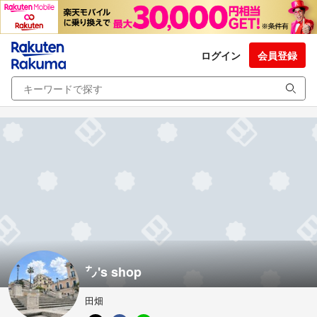
ログイン
会員登録
㌨'s shop
田畑