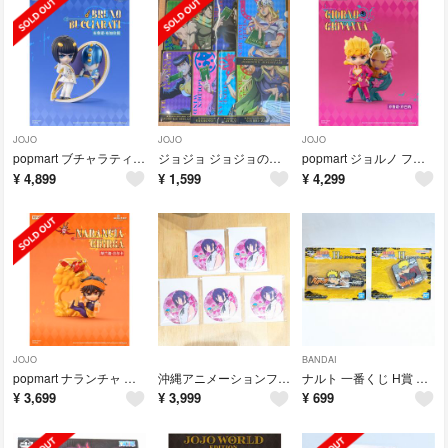
JOJO
JOJO
JOJO
popmart ブチャラティ フィギュア ジョジョの奇妙な冒険 黄金の風
ジョジョ ジョジョの奇妙な冒険 クリアファイル ファミマ 8枚セット コンプ
popmart ジョルノ フィギュア ジョジョの奇妙な冒険 黄金の風 中国
¥
4,899
¥
1,599
¥
4,299
JOJO
BANDAI
popmart ナランチャ フィギュア ジョジョの奇妙な冒険 黄金の風 中国
沖縄アニメーションフェスティバル 沖縄限定 チェンソーマン レゼ 缶バッジ 5個
ナルト 一番くじ H賞 ラバーアソート 2個セット NARUT
¥
3,699
¥
3,999
¥
699