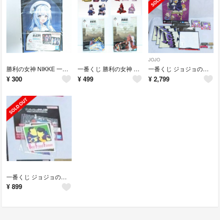
JOJO
勝利の女神 NIKKE 一番くじ G賞 ビジュアルクロス スノーホワイト
一番くじ 勝利の女神 NIKKE CHAPTER6 I賞 背中で魅せるステッカー
一番くじ ジョジョの奇妙な冒険 東方仗助 I賞 K賞 J賞 H賞 セット まとめ
¥
300
¥
499
¥
2,799
一番くじ ジョジョの奇妙な冒険 東方仗助 L賞 ステッカー
¥
899