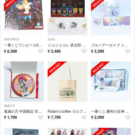
ONE PIECE
JOJO
一番くじワンピースEX －悪魔を宿す者達vol.3－D賞ブラックマリア魂豪示像
ジョジョコレ 承太郎 仗助 セット ジョジョの奇妙な冒険 フィギュア カプセル
ブルーアーカイブ ミカ アクリルスタンド 缶バッジ チケット 同人グッズ
¥
6,599
¥
3,499
¥
3,299
鬼滅の刃
鬼滅の刃 中国限定 非遺 缶バッジ 猗窩座 65mm
Ralph’s coffee ラルフズコーヒー 10周年アニバーサリートート
一番くじ 勝利の女神 NIKKE CHAPTER6 C賞 アクリルボード
¥
1,799
¥
7,799
¥
2,099