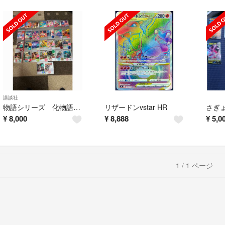
講談社
物語シリーズ 化物語〜戦物語 30巻セット
リザードンvstar HR
¥
8,000
¥
8,888
¥
5,0
1 / 1 ページ