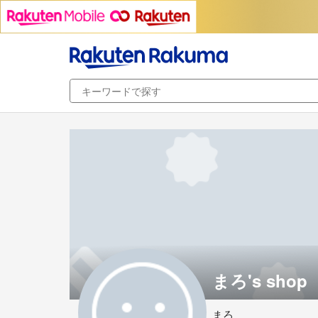
まろ's shop
まろ