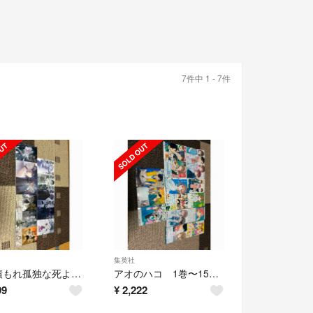
7件中 1 - 7件
集英社
降り積もれ孤独な死よ 1〜11巻 セット
アオのハコ 1巻〜15巻セット
99
¥
2,222