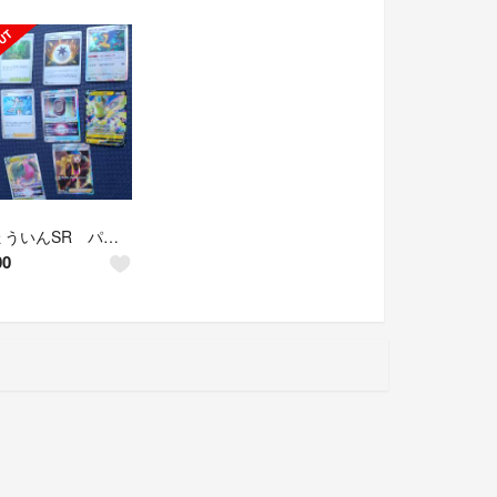
さぎょういんSR パラダイムトリガー他7枚セット
00