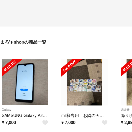
まろ's shopの商品一覧
Galaxy
講談社
SAMSUNG Galaxy A22 5G SC-56B ブラック
mii様専用 お隣の天使様全巻 ホタルの嫁入り全巻セット
¥
7,000
¥
7,000
¥
2,9