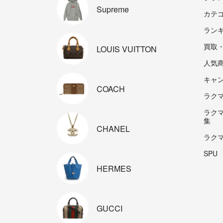
Supreme
カテ
ラン
買取
LOUIS
VUITTON
人気
キャ
COACH
ラクマp
ラク
集
CHANEL
ラク
SPU
HERMES
GUCCI