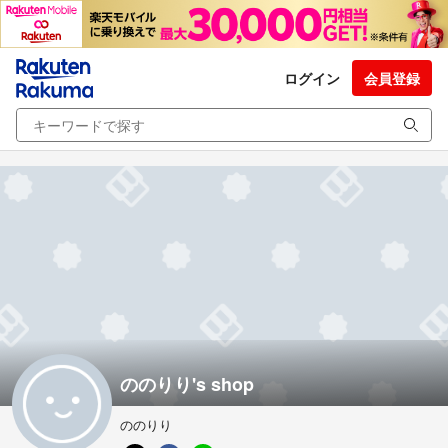
ログイン
会員登録
ののりり's shop
ののりり