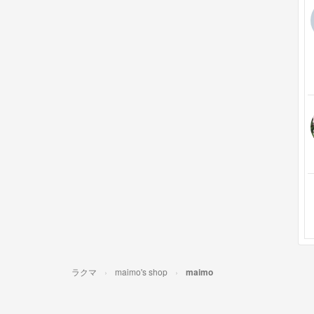
ラクマ
maimo's shop
maimo