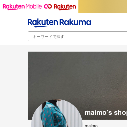
maimo's sho
maimo