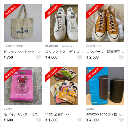
BIRKENSTOCK
STANSMITH（adidas）
CONVERSE
ビルケンシュトック エコバッグ
スタンスミス ディズニーコラボ 24㎝
コンバース 韓国限定モデル 23.5㎝ イエロー
¥
750
¥
4,000
¥
2,500
Disney
ECHO
モバイルリング ミニー
1122 全巻(1〜7)
amazon echo 第2世代スマートスピーカー
¥
600
¥
1,800
¥
4,000