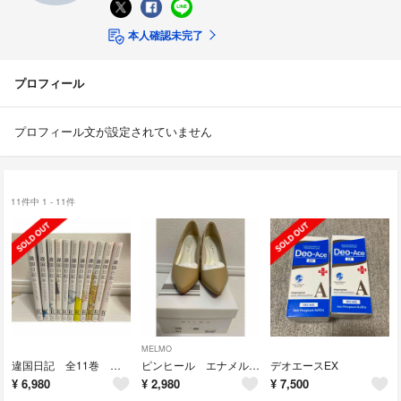
本人確認未完了
プロフィール
プロフィール文が設定されていません
11件中 1 - 11件
MELMO
違国日記 全11巻 漫画
ピンヒール エナメル ベージュ
デオエースEX
¥
6,980
¥
2,980
¥
7,500