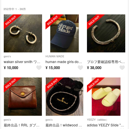
352件中 1 - 36件
goro's
HUMAN MADE
wakan silver smith ワカンシルバースミス シルバーフープピアス
human made girls dont cry コラボ 6パネル キャップ
プロフ要確認様専用ページ
¥
10,000
¥
15,000
¥
38,000
goro's
goro's
YEEZY（adidas）
最終出品！RRL ダブルアールエル ブラウン レザーウォレット 財布
最終出品！wildwood ワイルドウッド シルバービーズ ブレスレット
adidas YEEZY Slide "Glow Green" 26.5cm