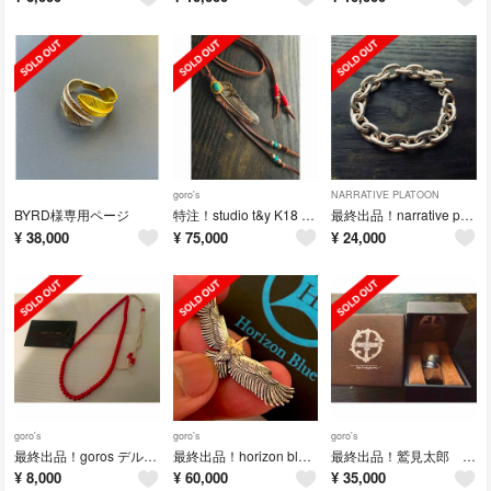
goro's
NARRATIVE PLATOON
BYRD様専用ページ
特注！studio t&y K18 金縄 ベゼルターコイズ フェザー ネックレス
最終出品！narrative platoon クイーンチェーン ブレスレット
¥
38,000
¥
75,000
¥
24,000
goro's
goro's
goro's
最終出品！goros デルタワン購入 赤ビーズ 5mm 一連 ネックレス
最終出品！horizon blue ホリゾンブルー K18 頭金 イーグル
最終出品！鷲見太郎 K18 先金 ダブルフェザーリング 10号
¥
8,000
¥
60,000
¥
35,000