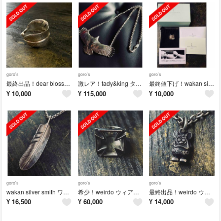
goro's
goro's
goro's
最終出品！dear blossom 16号 シルバー フェザーリング
激レア！tady&king タディ&キング 廃盤 全銀大イーグル ネックレス
最終値下げ！wakan silver smith フェザーリング 16号
¥
10,000
¥
115,000
¥
10,000
goro's
goro's
goro's
wakan silver smith ワカンシルバースミス シルバー フェザー
希少！weirdo ウィアード 廃盤 シルバー アイアンクロス リング 23号
最終出品！weirdo ウィアード シルバー fink top ペンダント
¥
16,500
¥
60,000
¥
14,000