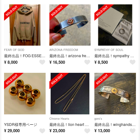
FEAR OF GOD
ARIZONA FREEDOM
SYMPATHY OF SOUL
最終出品！FOG ESSENTIALS ブラウンカーキ ニット パーカー
最終出品！arizona freedom K18 太陽神 バングル 10mm
最終出品！sympathy of soul K9 ツイストリング 19号
¥
8,000
¥
16,500
¥
8,500
Chrome Hearts
goro's
YSDR様専用ページ
最終出品！lion heart K10 チェーンネックレス 50cm
最終出品！winghands K10 唐草 平打ちブレス バングル
¥
29,000
¥
23,000
¥
13,000