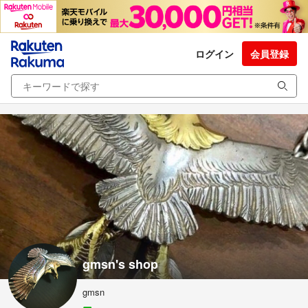
ログイン
会員登録
gmsn's shop
gmsn