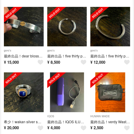
goro's
goro's
goro's
最終出品！dear blossom ディアブロッサム K18 ローズ バングル
最終出品！five thirty park 530park クリスタルリング
最終出品！five thirty park クリスタル ラウンド バングル
¥
15,000
¥
8,500
¥
12,000
IQOS
HUMAN MADE
希少！wakan silver smith ラピスラズリ K10 ブリックリング
最終出品！IQOS ILUMA ONE イルマ ワン 限定カラー ネオンパープル
最終出品！verdy Wasted Youth オリーブ色 コインケース
¥
20,000
¥
4,000
¥
2,500