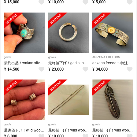
¥
15,000
¥
10,000
¥
5,000
goro's
goro's
ARIZONA FREEDOM
最終出品！wakan silver smith ターコイズ付き フェザーリング
最終値下げ！god suns ゴットサンズ イーグルフェイス リング 大 20号
arizona freedom 特注オーダー K18 金メタル 唐草 バングル
¥
14,500
¥
23,000
¥
34,000
goro's
goro's
goro's
最終値下げ！wild wood シルバー フェザービーズ 2個セット
最終値下げ！wild wood ラウンドカットチェーン 6.5 ネックレス
最終値下げ！wild wood 上銀フェザー 2.1 ペンダント トップ
¥
6,000
¥
10,000
¥
10,000