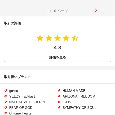
1 / 10 ページ
取引の評価
4.8
評価を見る
取り扱いブランド
goro's
HUMAN MADE
YEEZY（adidas）
ARIZONA FREEDOM
NARRATIVE PLATOON
IQOS
FEAR OF GOD
SYMPATHY OF SOUL
Chrome Hearts